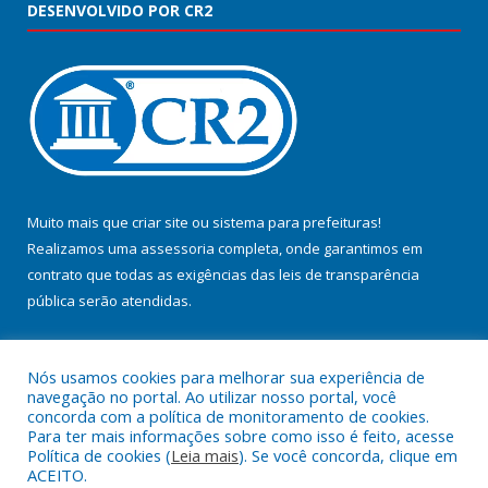
DESENVOLVIDO POR CR2
Muito mais que
criar site
ou
sistema para prefeituras
!
Realizamos uma
assessoria
completa, onde garantimos em
contrato que todas as exigências das
leis de transparência
pública
serão atendidas.
Conheça o
PNTP
e o
Radar da Transparência Pública
Nós usamos cookies para melhorar sua experiência de
navegação no portal. Ao utilizar nosso portal, você
concorda com a política de monitoramento de cookies.
Para ter mais informações sobre como isso é feito, acesse
Política de cookies (
Leia mais
). Se você concorda, clique em
Todos os direitos reservados a Prefeitura Municipal de Jacundá.
ACEITO.