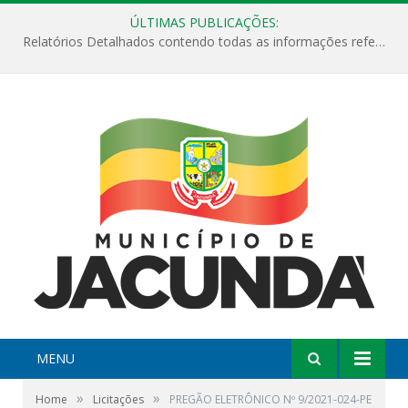
ÚLTIMAS PUBLICAÇÕES:
Relatórios Detalhados contendo todas as informações referentes a execução de recursos destinados ao fomento de projetos culturais no Município de Jacundá entre os anos de 2022 ao presente ano de 2026.
MENU
»
»
Home
Licitações
PREGÃO ELETRÔNICO Nº 9/2021-024-PE