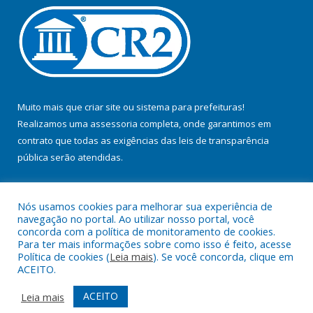
Muito mais que
criar site
ou
sistema para prefeituras
!
Realizamos uma
assessoria
completa, onde garantimos em
contrato que todas as exigências das
leis de transparência
pública
serão atendidas.
Conheça o
PNTP
e o
Radar da Transparência Pública
Nós usamos cookies para melhorar sua experiência de
navegação no portal. Ao utilizar nosso portal, você
concorda com a política de monitoramento de cookies.
Para ter mais informações sobre como isso é feito, acesse
Política de cookies (
Leia mais
). Se você concorda, clique em
Todos os direitos reservados a Prefeitura Municipal de Jacundá.
ACEITO.
Mapa do Site
Acessar Área Administrativa
ACEITO
Leia mais
Acessar Webmail