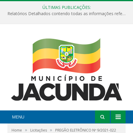
ÚLTIMAS PUBLICAÇÕES:
Relatórios Detalhados contendo todas as informações referentes a execução de recursos destinados ao fomento de projetos culturais no Município de Jacundá entre os anos de 2022 ao presente ano de 2026.
MENU
»
»
Home
Licitações
PREGÃO ELETRÔNICO Nº 9/2021-022