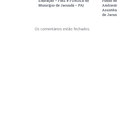
Educação – FME e FUNDEB do
Fundo Mu
Município de Jacundá – PA)
Ambiente
Assistên
de Jacun
Os comentários estão fechados.