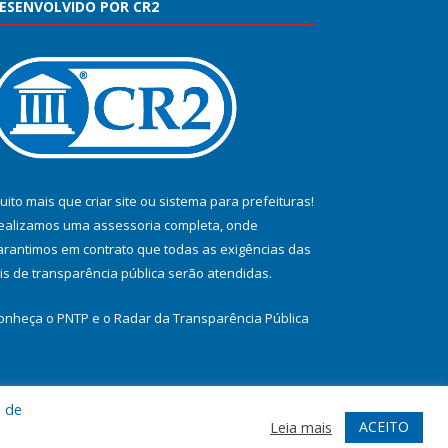
ESENVOLVIDO POR CR2
uito mais que
criar site
ou
sistema para prefeituras
!
ealizamos uma
assessoria
completa, onde
arantimos em contrato que todas as exigências das
eis de transparência pública
serão atendidas.
onheça o
PNTP
e o
Radar da Transparência Pública
a de
te
Acessar Área Administrativa
Acessar Webmail
ACEITO
Leia mais