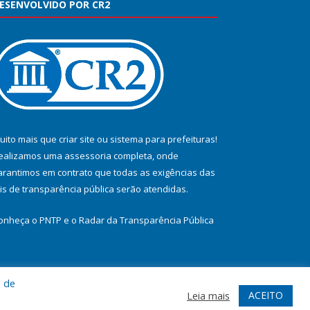
ESENVOLVIDO POR CR2
uito mais que
criar site
ou
sistema para prefeituras
!
ealizamos uma
assessoria
completa, onde
arantimos em contrato que todas as exigências das
eis de transparência pública
serão atendidas.
onheça o
PNTP
e o
Radar da Transparência Pública
a de
te
Acessar Área Administrativa
Acessar Webmail
ACEITO
Leia mais