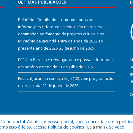
ÚLTIMAS PUBLICAÇÕES
D
Relatórios Detalhados contendo todas as
informações referentes a execução de recursos
destinados ao fomento de projetos culturais no
Município de Jacundá entre os anos de 2022 ao
presente ano de 2026.
23 de julho de 2026
ESF Alto Paraíso é reinaugurada e passa a funcionar
M
em horário estendido
21 de julho de 2026
R
g
Festival Jacunina começa hoje (12), com programação
l
diversificada
12 de junho de 2026
C
 no portal. Ao utilizar nosso portal, você concorda com a polític
l de Jacundá.
Mapa do Si
 isso é feito, acesse Política de cookies (
Leia mais
). Se você