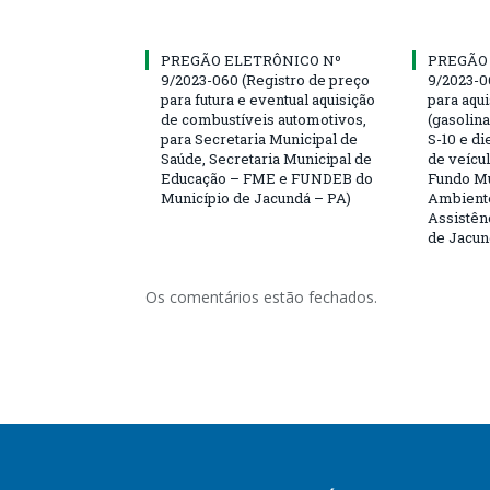
PREGÃO ELETRÔNICO Nº
PREGÃO
9/2023-060 (Registro de preço
9/2023-0
para futura e eventual aquisição
para aqu
de combustíveis automotivos,
(gasolin
para Secretaria Municipal de
S-10 e di
Saúde, Secretaria Municipal de
de veícu
Educação – FME e FUNDEB do
Fundo Mu
Município de Jacundá – PA)
Ambiente
Assistên
de Jacun
Os comentários estão fechados.