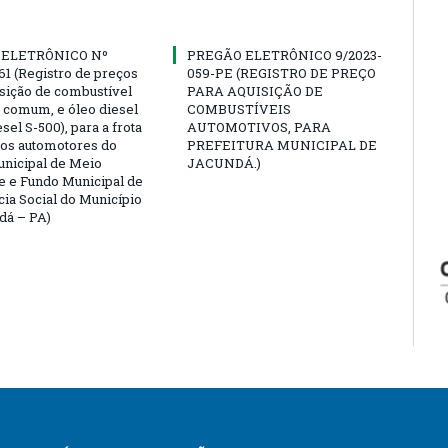
 ELETRÔNICO Nº
PREGÃO ELETRÔNICO 9/2023-
61 (Registro de preços
059-PE (REGISTRO DE PREÇO
isição de combustível
PARA AQUISIÇÃO DE
a comum, e óleo diesel
COMBUSTÍVEIS
esel S-500), para a frota
AUTOMOTIVOS, PARA
los automotores do
PREFEITURA MUNICIPAL DE
nicipal de Meio
JACUNDÁ.)
 e Fundo Municipal de
cia Social do Município
dá – PA)