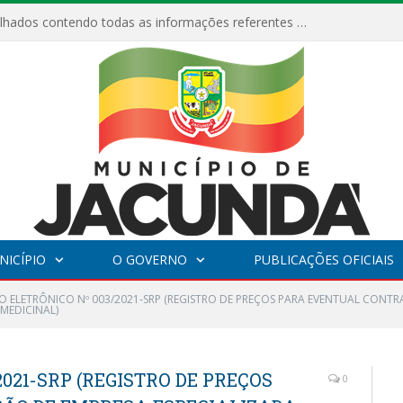
Relatórios Detalhados contendo todas as informações referentes a execução de recursos destinados ao fomento de projetos culturais no Município de Jacundá entre os anos de 2022 ao presente ano de 2026.
NICÍPIO
O GOVERNO
PUBLICAÇÕES OFICIAIS
O ELETRÔNICO Nº 003/2021-SRP (REGISTRO DE PREÇOS PARA EVENTUAL CONTR
 MEDICINAL)
021-SRP (REGISTRO DE PREÇOS
0