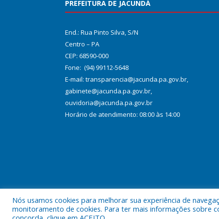
PREFEITURA DE JACUNDÁ
End.: Rua Pinto Silva, S/N
Centro – PA
CEP: 68590-000
Fone: (94) 99112-5648
E-mail: transparencia@jacunda.pa.gov.br,
gabinete@jacunda.pa.gov.br,
ouvidoria@jacunda.pa.gov.br
Horário de atendimento: 08:00 às 14:00
Nós usamos cookies para melhorar sua experiência de navegação
Todos os direitos reservados a Prefeitura Municipa
monitoramento de cookies. Para ter mais informações sobre como
concorda, clique em ACEITO.