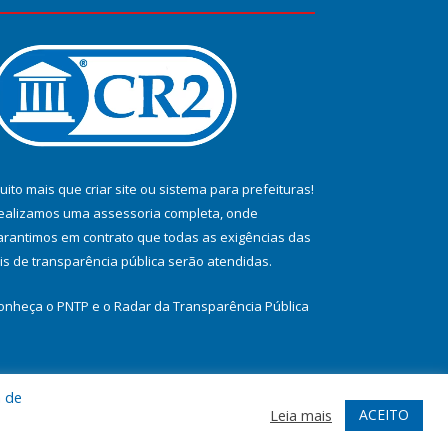
uito mais que
criar site
ou
sistema para prefeituras
!
ealizamos uma
assessoria
completa, onde
arantimos em contrato que todas as exigências das
eis de transparência pública
serão atendidas.
onheça o
PNTP
e o
Radar da Transparência Pública
a de
te
Acessar Área Administrativa
Acessar Webmail
ACEITO
Leia mais