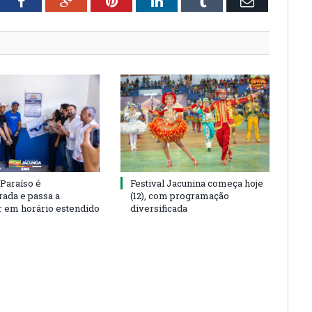
tter
Facebook
Google+
Pinterest
LinkedIn
Tumblr
Email
 Paraíso é
Festival Jacunina começa hoje
rada e passa a
(12), com programação
r em horário estendido
diversificada