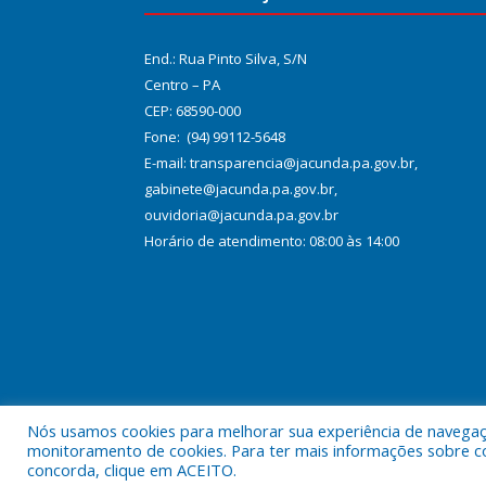
End.: Rua Pinto Silva, S/N
Centro – PA
CEP: 68590-000
Fone: (94) 99112-5648
E-mail: transparencia@jacunda.pa.gov.br,
gabinete@jacunda.pa.gov.br,
ouvidoria@jacunda.pa.gov.br
Horário de atendimento: 08:00 às 14:00
Nós usamos cookies para melhorar sua experiência de navegação
Todos os direitos reservados a Prefeitura Municipa
monitoramento de cookies. Para ter mais informações sobre como
concorda, clique em ACEITO.