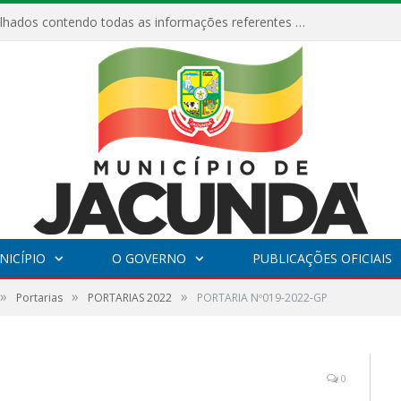
Relatórios Detalhados contendo todas as informações referentes a execução de recursos destinados ao fomento de projetos culturais no Município de Jacundá entre os anos de 2022 ao presente ano de 2026.
NICÍPIO
O GOVERNO
PUBLICAÇÕES OFICIAIS
»
»
»
Portarias
PORTARIAS 2022
PORTARIA Nº019-2022-GP
0