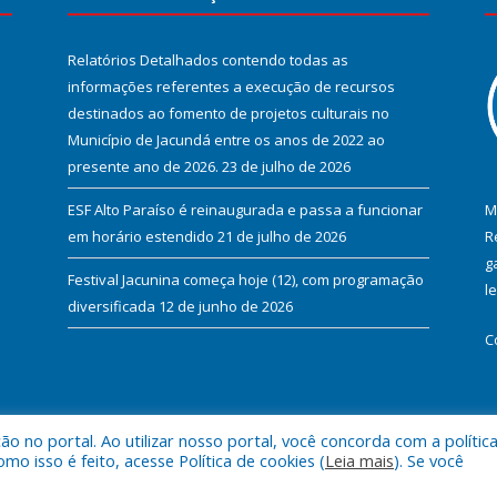
Relatórios Detalhados contendo todas as
informações referentes a execução de recursos
destinados ao fomento de projetos culturais no
Município de Jacundá entre os anos de 2022 ao
presente ano de 2026.
23 de julho de 2026
ESF Alto Paraíso é reinaugurada e passa a funcionar
M
em horário estendido
21 de julho de 2026
R
g
Festival Jacunina começa hoje (12), com programação
l
diversificada
12 de junho de 2026
C
 no portal. Ao utilizar nosso portal, você concorda com a polític
l de Jacundá.
Mapa do Si
 isso é feito, acesse Política de cookies (
Leia mais
). Se você