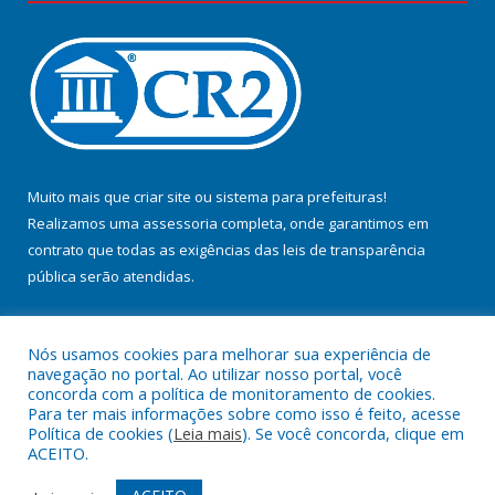
Muito mais que
criar site
ou
sistema para prefeituras
!
Realizamos uma
assessoria
completa, onde garantimos em
contrato que todas as exigências das
leis de transparência
pública
serão atendidas.
Conheça o
PNTP
e o
Radar da Transparência Pública
Nós usamos cookies para melhorar sua experiência de
navegação no portal. Ao utilizar nosso portal, você
concorda com a política de monitoramento de cookies.
Para ter mais informações sobre como isso é feito, acesse
Política de cookies (
Leia mais
). Se você concorda, clique em
Todos os direitos reservados a Prefeitura Municipal de Jacundá.
ACEITO.
Mapa do Site
Acessar Área Administrativa