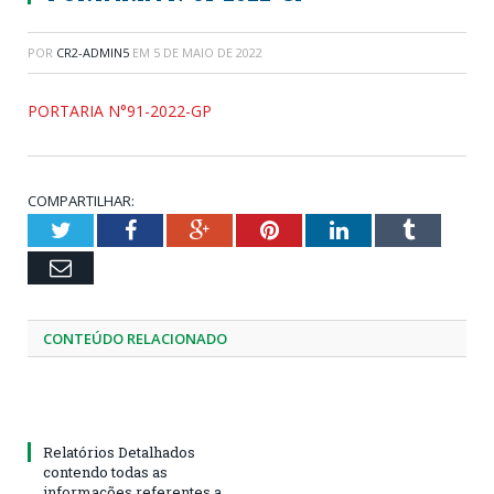
POR
CR2-ADMIN5
EM
5 DE MAIO DE 2022
PORTARIA N°91-2022-GP
COMPARTILHAR:
Twitter
Facebook
Google+
Pinterest
LinkedIn
Tumblr
Email
CONTEÚDO RELACIONADO
Relatórios Detalhados
contendo todas as
informações referentes a