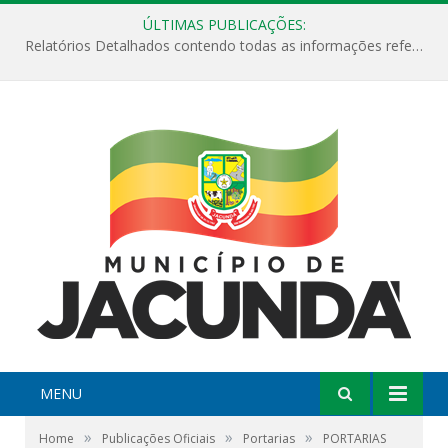
ÚLTIMAS PUBLICAÇÕES:
Relatórios Detalhados contendo todas as informações referentes a execução de recursos destinados ao fomento de projetos culturais no Município de Jacundá entre os anos de 2022 ao presente ano de 2026.
MENU
»
»
»
Home
Publicações Oficiais
Portarias
PORTARIAS