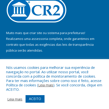
Muito mais que
criar site
ou
sistema para prefeituras
!
Realizamos uma
assessoria
completa, onde garantimos em
contrato que todas as exigências das
leis de transparência
pública
serão atendidas.
Conheça o
PNTP
e o
Radar da Transparência Pública
Nós usamos cookies para melhorar sua experiência de
navegação no portal. Ao utilizar nosso portal, você
concorda com a política de monitoramento de cookies.
Para ter mais informações sobre como isso é feito, acesse
Política de cookies (
Leia mais
). Se você concorda, clique em
Todos os direitos reservados a Prefeitura Municipal de Jacundá.
ACEITO.
Mapa do Site
Acessar Área Administrativa
ACEITO
Leia mais
Acessar Webmail