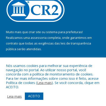
Muito mais que
criar site
ou
sistema para prefeituras
!
Realizamos uma
assessoria
completa, onde garantimos em
contrato que todas as exigências das
leis de transparência
pública
serão atendidas.
Conheça o
PNTP
e o
Radar da Transparência Pública
Nós usamos cookies para melhorar sua experiência de
navegação no portal. Ao utilizar nosso portal, você
concorda com a política de monitoramento de cookies.
Para ter mais informações sobre como isso é feito, acesse
Política de cookies (
Leia mais
). Se você concorda, clique em
Todos os direitos reservados a Prefeitura Municipal de Jacundá.
ACEITO.
Mapa do Site
Acessar Área Administrativa
ACEITO
Leia mais
Acessar Webmail