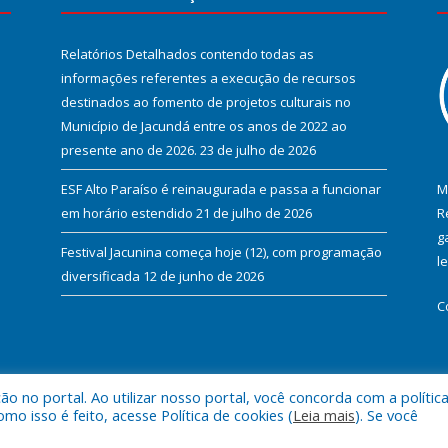
Relatórios Detalhados contendo todas as
informações referentes a execução de recursos
destinados ao fomento de projetos culturais no
Município de Jacundá entre os anos de 2022 ao
presente ano de 2026.
23 de julho de 2026
ESF Alto Paraíso é reinaugurada e passa a funcionar
M
em horário estendido
21 de julho de 2026
R
g
Festival Jacunina começa hoje (12), com programação
l
diversificada
12 de junho de 2026
C
 no portal. Ao utilizar nosso portal, você concorda com a polític
l de Jacundá.
Mapa do Si
 isso é feito, acesse Política de cookies (
Leia mais
). Se você