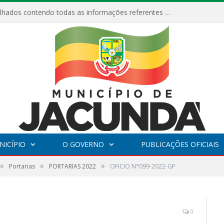
Relatórios Detalhados contendo todas as informações referentes a execução de recursos destinados ao fomento de projetos culturais no Município de Jacundá entre os anos de 2022 ao presente ano de 2026.
NICÍPIO
O GOVERNO
PUBLICAÇÕES OFICIAIS
»
»
»
Portarias
PORTARIAS 2022
OFICIO N°099-2022-GP
0