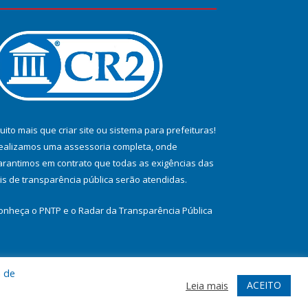
uito mais que
criar site
ou
sistema para prefeituras
!
ealizamos uma
assessoria
completa, onde
arantimos em contrato que todas as exigências das
eis de transparência pública
serão atendidas.
onheça o
PNTP
e o
Radar da Transparência Pública
a de
te
Acessar Área Administrativa
Acessar Webmail
ACEITO
Leia mais