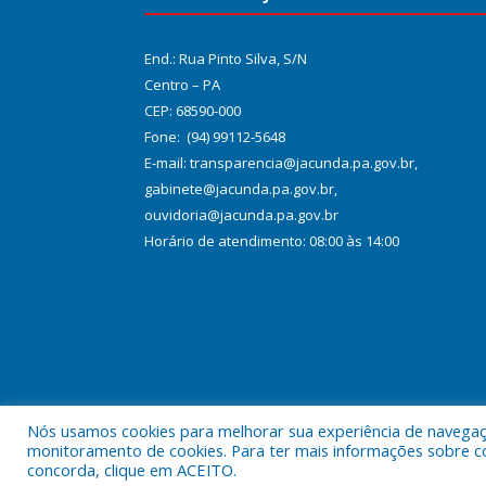
End.: Rua Pinto Silva, S/N
Centro – PA
CEP: 68590-000
Fone: (94) 99112-5648
E-mail: transparencia@jacunda.pa.gov.br,
gabinete@jacunda.pa.gov.br,
ouvidoria@jacunda.pa.gov.br
Horário de atendimento: 08:00 às 14:00
Nós usamos cookies para melhorar sua experiência de navegação
Todos os direitos reservados a Prefeitura Municipa
monitoramento de cookies. Para ter mais informações sobre como
concorda, clique em ACEITO.