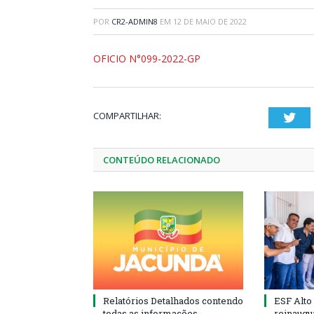
POR
CR2-ADMIN8
EM
12 DE MAIO DE 2022
OFICIO N°099-2022-GP
COMPARTILHAR:
Twi
CONTEÚDO RELACIONADO
Relatórios Detalhados contendo
ESF Alto
todas as informações
reinaugu