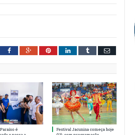
tter
Facebook
Google+
Pinterest
LinkedIn
Tumblr
Email
 Paraíso é
Festival Jacunina começa hoje
rada e passa a
(12), com programação