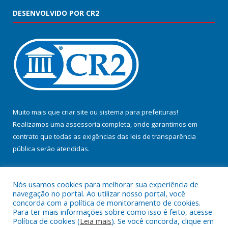
DESENVOLVIDO POR CR2
Muito mais que
criar site
ou
sistema para prefeituras
!
Realizamos uma
assessoria
completa, onde garantimos em
contrato que todas as exigências das
leis de transparência
pública
serão atendidas.
Conheça o
PNTP
e o
Radar da Transparência Pública
Nós usamos cookies para melhorar sua experiência de
navegação no portal. Ao utilizar nosso portal, você
concorda com a política de monitoramento de cookies.
Para ter mais informações sobre como isso é feito, acesse
Política de cookies (
Leia mais
). Se você concorda, clique em
Todos os direitos reservados a Prefeitura Municipal de Jacundá.