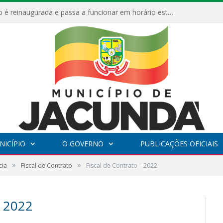
ESF Alto Paraíso é reinaugurada e passa a funcionar em horário estendido
NICÍPIO
O GOVERNO
PUBLICAÇÕES OFICIAIS
»
»
cia
Fiscal de Contrato
Fiscal de Contrato – 2022
 2022