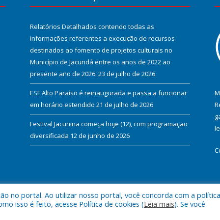
Relatórios Detalhados contendo todas as
informações referentes a execução de recursos
destinados ao fomento de projetos culturais no
Município de Jacundá entre os anos de 2022 ao
presente ano de 2026.
23 de julho de 2026
ESF Alto Paraíso é reinaugurada e passa a funcionar
M
em horário estendido
21 de julho de 2026
R
g
Festival Jacunina começa hoje (12), com programação
l
diversificada
12 de junho de 2026
C
 no portal. Ao utilizar nosso portal, você concorda com a polític
l de Jacundá.
Mapa do Si
 isso é feito, acesse Política de cookies (
Leia mais
). Se você