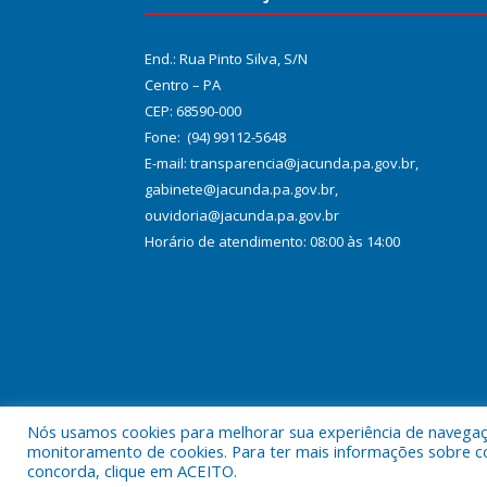
End.: Rua Pinto Silva, S/N
Centro – PA
CEP: 68590-000
Fone: (94) 99112-5648
E-mail: transparencia@jacunda.pa.gov.br,
gabinete@jacunda.pa.gov.br,
ouvidoria@jacunda.pa.gov.br
Horário de atendimento: 08:00 às 14:00
Nós usamos cookies para melhorar sua experiência de navegação
Todos os direitos reservados a Prefeitura Municipa
monitoramento de cookies. Para ter mais informações sobre como
concorda, clique em ACEITO.