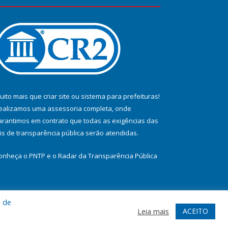
uito mais que
criar site
ou
sistema para prefeituras
!
ealizamos uma
assessoria
completa, onde
arantimos em contrato que todas as exigências das
eis de transparência pública
serão atendidas.
onheça o
PNTP
e o
Radar da Transparência Pública
a de
te
Acessar Área Administrativa
Acessar Webmail
ACEITO
Leia mais