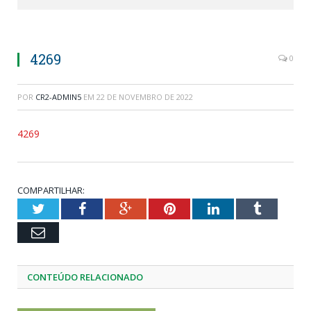
4269
0
POR
CR2-ADMIN5
EM
22 DE NOVEMBRO DE 2022
4269
COMPARTILHAR:
Twitter
Facebook
Google+
Pinterest
LinkedIn
Tumblr
Email
CONTEÚDO RELACIONADO