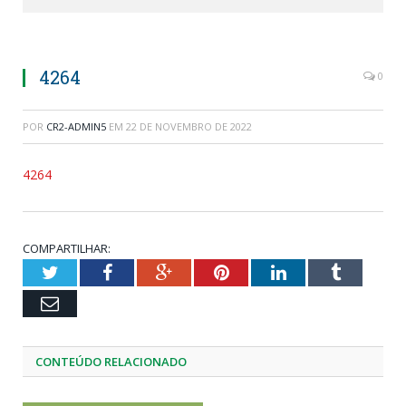
4264
0
POR
CR2-ADMIN5
EM
22 DE NOVEMBRO DE 2022
4264
COMPARTILHAR:
Twitter
Facebook
Google+
Pinterest
LinkedIn
Tumblr
Email
CONTEÚDO RELACIONADO