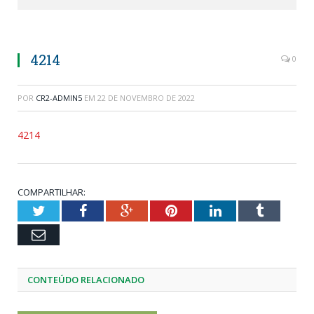
4214
0
POR
CR2-ADMIN5
EM
22 DE NOVEMBRO DE 2022
4214
COMPARTILHAR:
Twitter
Facebook
Google+
Pinterest
LinkedIn
Tumblr
Email
CONTEÚDO RELACIONADO