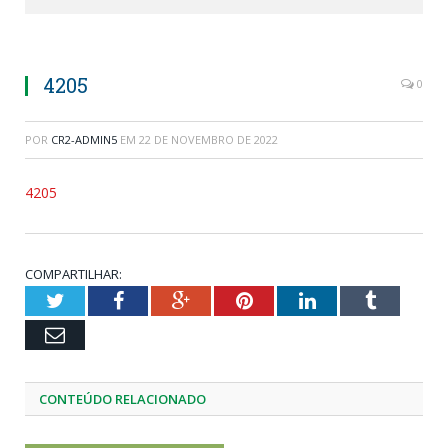
4205
0
POR
CR2-ADMIN5
EM
22 DE NOVEMBRO DE 2022
4205
COMPARTILHAR:
Twitter
Facebook
Google+
Pinterest
LinkedIn
Tumblr
Email
CONTEÚDO RELACIONADO