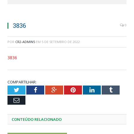
3836
0
POR
CR2-ADMIN5
EM
5 DE SETEMBRO DE 2022
3836
COMPARTILHAR:
Twitter
Facebook
Google+
Pinterest
LinkedIn
Tumblr
Email
CONTEÚDO RELACIONADO