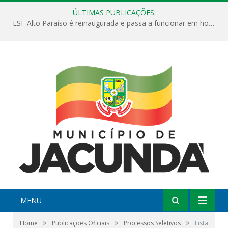
ÚLTIMAS PUBLICAÇÕES:
ESF Alto Paraíso é reinaugurada e passa a funcionar em horário estendido
MENU
»
»
»
Home
Publicações Oficiais
Processos Seletivos
Lista