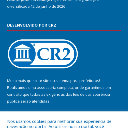
diversificada
12 de junho de 2026
DESENVOLVIDO POR CR2
Muito mais que
criar site
ou
sistema para prefeituras
!
Realizamos uma
assessoria
completa, onde garantimos em
contrato que todas as exigências das
leis de transparência
pública
serão atendidas.
Conheça o
PNTP
e o
Radar da Transparência Pública
Nós usamos cookies para melhorar sua experiência de
navegação no portal. Ao utilizar nosso portal, você