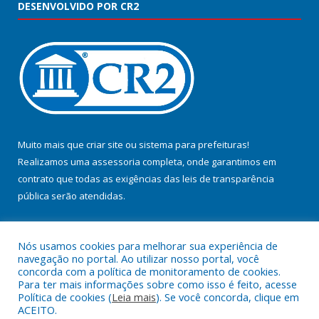
DESENVOLVIDO POR CR2
Muito mais que
criar site
ou
sistema para prefeituras
!
Realizamos uma
assessoria
completa, onde garantimos em
contrato que todas as exigências das
leis de transparência
pública
serão atendidas.
Conheça o
PNTP
e o
Radar da Transparência Pública
Nós usamos cookies para melhorar sua experiência de
navegação no portal. Ao utilizar nosso portal, você
concorda com a política de monitoramento de cookies.
Para ter mais informações sobre como isso é feito, acesse
Política de cookies (
Leia mais
). Se você concorda, clique em
Todos os direitos reservados a Prefeitura Municipal de Jacundá.
ACEITO.