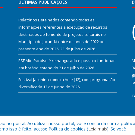
ÚLTIMAS PUBLICAÇÕES
D
Relatórios Detalhados contendo todas as
informações referentes a execução de recursos
destinados ao fomento de projetos culturais no
Município de Jacundá entre os anos de 2022 ao
presente ano de 2026.
23 de julho de 2026
ESF Alto Paraíso é reinaugurada e passa a funcionar
M
em horário estendido
21 de julho de 2026
R
g
Festival Jacunina começa hoje (12), com programação
l
diversificada
12 de junho de 2026
C
 no portal. Ao utilizar nosso portal, você concorda com a polític
l de Jacundá.
Mapa do Si
 isso é feito, acesse Política de cookies (
Leia mais
). Se você