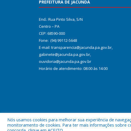
PREFEITURA DE JACUNDÁ
End.: Rua Pinto Silva, S/N
Centro – PA
CEP: 68590-000
Fone: (94) 99112-5648
E-mail: transparencia@jacunda.pa.gov.br,
gabinete@jacunda.pa.gov.br,
ouvidoria@jacunda.pa.gov.br
Horário de atendimento: 08:00 às 14:00
Nós usamos cookies para melhorar sua experiência de navegação
Todos os direitos reservados a Prefeitura Municipa
monitoramento de cookies. Para ter mais informações sobre como
concorda, clique em ACEITO.