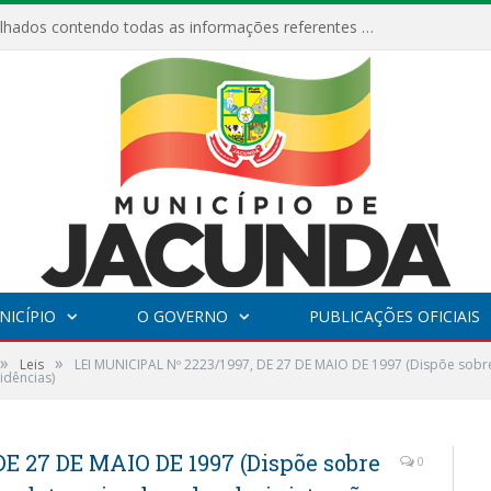
Relatórios Detalhados contendo todas as informações referentes a execução de recursos destinados ao fomento de projetos culturais no Município de Jacundá entre os anos de 2022 ao presente ano de 2026.
NICÍPIO
O GOVERNO
PUBLICAÇÕES OFICIAIS
»
»
Leis
LEI MUNICIPAL Nº 2223/1997, DE 27 DE MAIO DE 1997 (Dispõe sob
idências)
E 27 DE MAIO DE 1997 (Dispõe sobre
0