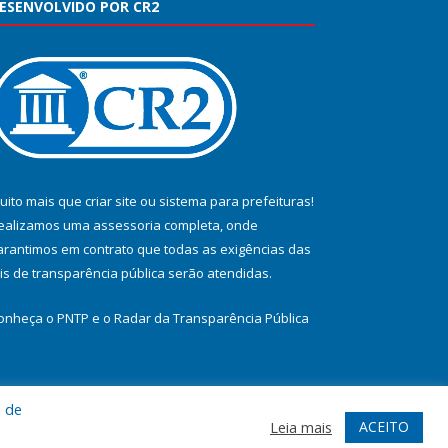
ESENVOLVIDO POR CR2
uito mais que
criar site
ou
sistema para prefeituras
!
ealizamos uma
assessoria
completa, onde
arantimos em contrato que todas as exigências das
eis de transparência pública
serão atendidas.
onheça o
PNTP
e o
Radar da Transparência Pública
a de
te
Acessar Área Administrativa
Acessar Webmail
ACEITO
Leia mais