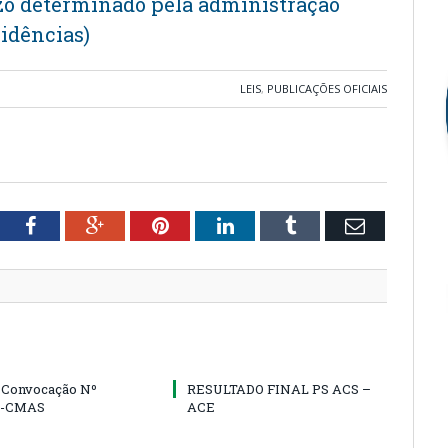
azo determinado pela administração
vidências)
LEIS
,
PUBLICAÇÕES OFICIAIS
tter
Facebook
Google+
Pinterest
LinkedIn
Tumblr
Email
e Convocação Nº
RESULTADO FINAL PS ACS –
5-CMAS
ACE