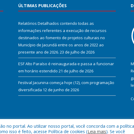
ÚLTIMAS PUBLICAÇÕES
D
Relatórios Detalhados contendo todas as
informações referentes a execução de recursos
destinados ao fomento de projetos culturais no
Município de Jacundá entre os anos de 2022 ao
presente ano de 2026.
23 de julho de 2026
ESF Alto Paraíso é reinaugurada e passa a funcionar
M
em horário estendido
21 de julho de 2026
R
g
Festival Jacunina começa hoje (12), com programação
l
diversificada
12 de junho de 2026
C
 no portal. Ao utilizar nosso portal, você concorda com a polític
l de Jacundá.
Mapa do Si
 isso é feito, acesse Política de cookies (
Leia mais
). Se você