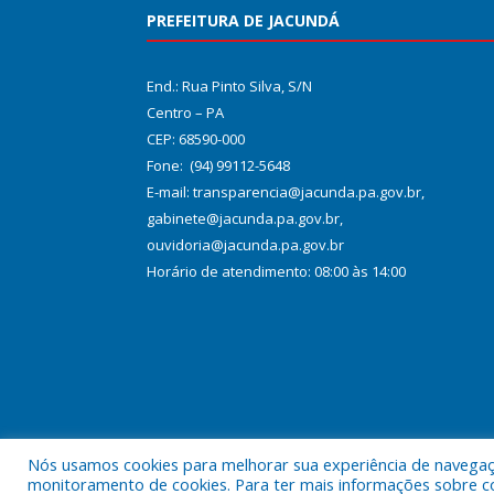
PREFEITURA DE JACUNDÁ
End.: Rua Pinto Silva, S/N
Centro – PA
CEP: 68590-000
Fone: (94) 99112-5648
E-mail: transparencia@jacunda.pa.gov.br,
gabinete@jacunda.pa.gov.br,
ouvidoria@jacunda.pa.gov.br
Horário de atendimento: 08:00 às 14:00
Nós usamos cookies para melhorar sua experiência de navegação
Todos os direitos reservados a Prefeitura Municipa
monitoramento de cookies. Para ter mais informações sobre como