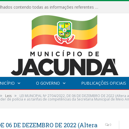
Relatórios Detalhados contendo todas as informações referentes a execução de recursos destinados ao fomento de projetos culturais no Município de Jacundá entre os anos de 2022 ao presente ano de 2026.
NICÍPIO
O GOVERNO
PUBLICAÇÕES OFICIAIS
»
»
Leis
LEI MUNCIPAL Nº 2704/2022, DE 06 DE DEZEMBRO DE 2022 (Altera a
oder de polícia e as tarifas de competências da Secretaria Municipal de Meio 
E 06 DE DEZEMBRO DE 2022 (Altera
0