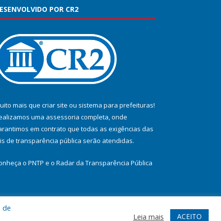
ESENVOLVIDO POR CR2
uito mais que
criar site
ou
sistema para prefeituras
!
ealizamos uma
assessoria
completa, onde
arantimos em contrato que todas as exigências das
eis de transparência pública
serão atendidas.
onheça o
PNTP
e o
Radar da Transparência Pública
a de
te
Acessar Área Administrativa
Acessar Webmail
ACEITO
Leia mais