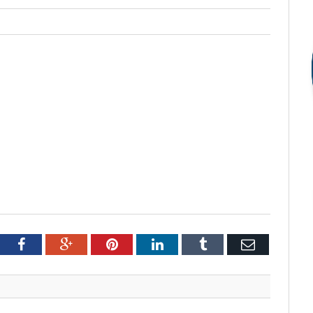
tter
Facebook
Google+
Pinterest
LinkedIn
Tumblr
Email