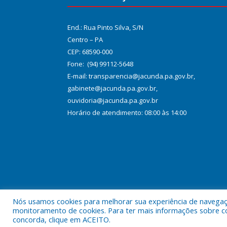
End.: Rua Pinto Silva, S/N
Centro – PA
CEP: 68590-000
Fone: (94) 99112-5648
E-mail: transparencia@jacunda.pa.gov.br,
gabinete@jacunda.pa.gov.br,
ouvidoria@jacunda.pa.gov.br
Horário de atendimento: 08:00 às 14:00
Nós usamos cookies para melhorar sua experiência de navegação
Todos os direitos reservados a Prefeitura Municipa
monitoramento de cookies. Para ter mais informações sobre como
concorda, clique em ACEITO.