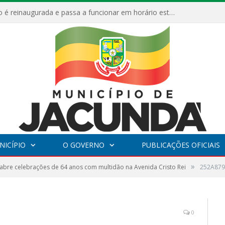
ESF Alto Paraíso é reinaugurada e passa a funcionar em horário estendido
NICÍPIO
O GOVERNO
PUBLICAÇÕES OFICIAIS
»
abre celebrações de 64 anos com multidão na Avenida Cristo Rei
252A879
0