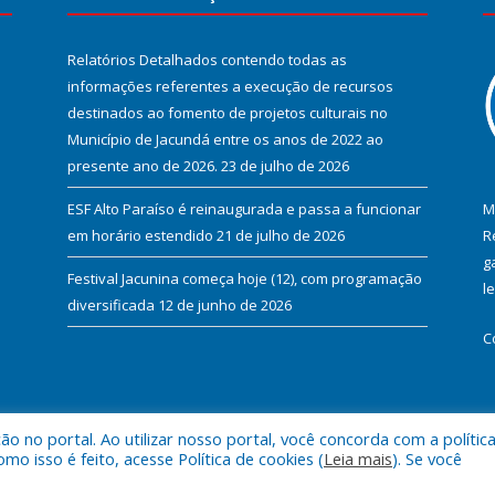
Relatórios Detalhados contendo todas as
informações referentes a execução de recursos
destinados ao fomento de projetos culturais no
Município de Jacundá entre os anos de 2022 ao
presente ano de 2026.
23 de julho de 2026
ESF Alto Paraíso é reinaugurada e passa a funcionar
M
em horário estendido
21 de julho de 2026
R
g
Festival Jacunina começa hoje (12), com programação
l
diversificada
12 de junho de 2026
C
 no portal. Ao utilizar nosso portal, você concorda com a polític
l de Jacundá.
Mapa do Si
 isso é feito, acesse Política de cookies (
Leia mais
). Se você