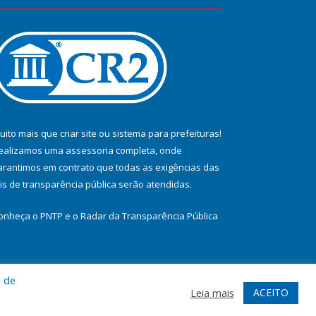
uito mais que
criar site
ou
sistema para prefeituras
!
ealizamos uma
assessoria
completa, onde
arantimos em contrato que todas as exigências das
eis de transparência pública
serão atendidas.
onheça o
PNTP
e o
Radar da Transparência Pública
a de
te
Acessar Área Administrativa
Acessar Webmail
ACEITO
Leia mais