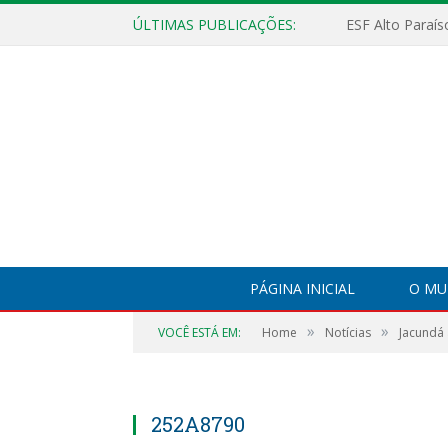
ÚLTIMAS PUBLICAÇÕES:
PÁGINA INICIAL
O MU
»
»
VOCÊ ESTÁ EM:
Home
Notícias
Jacundá 
252A8790