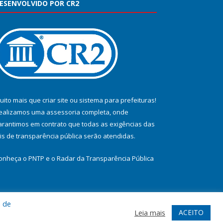
ESENVOLVIDO POR CR2
uito mais que
criar site
ou
sistema para prefeituras
!
ealizamos uma
assessoria
completa, onde
arantimos em contrato que todas as exigências das
eis de transparência pública
serão atendidas.
onheça o
PNTP
e o
Radar da Transparência Pública
a de
te
Acessar Área Administrativa
Acessar Webmail
ACEITO
Leia mais