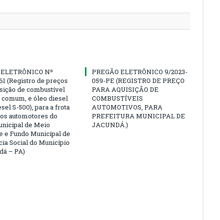
 ELETRÔNICO Nº
PREGÃO ELETRÔNICO 9/2023-
61 (Registro de preços
059-PE (REGISTRO DE PREÇO
isição de combustível
PARA AQUISIÇÃO DE
a comum, e óleo diesel
COMBUSTÍVEIS
esel S-500), para a frota
AUTOMOTIVOS, PARA
los automotores do
PREFEITURA MUNICIPAL DE
nicipal de Meio
JACUNDÁ.)
 e Fundo Municipal de
cia Social do Município
dá – PA)