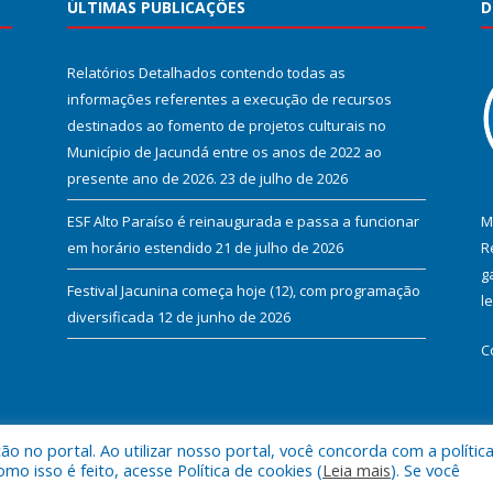
ÚLTIMAS PUBLICAÇÕES
D
Relatórios Detalhados contendo todas as
informações referentes a execução de recursos
destinados ao fomento de projetos culturais no
Município de Jacundá entre os anos de 2022 ao
presente ano de 2026.
23 de julho de 2026
ESF Alto Paraíso é reinaugurada e passa a funcionar
M
em horário estendido
21 de julho de 2026
R
g
Festival Jacunina começa hoje (12), com programação
l
diversificada
12 de junho de 2026
C
 no portal. Ao utilizar nosso portal, você concorda com a polític
l de Jacundá.
Mapa do Si
 isso é feito, acesse Política de cookies (
Leia mais
). Se você