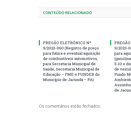
CONTEÚDO RELACIONADO
PREGÃO ELETRÔNICO Nº
PREGÃO
9/2023-060 (Registro de preço
9/2023-0
para futura e eventual aquisição
para aqu
de combustíveis automotivos,
(gasolin
para Secretaria Municipal de
S-10 e di
Saúde, Secretaria Municipal de
de veícu
Educação – FME e FUNDEB do
Fundo Mu
Município de Jacundá – PA)
Ambiente
Assistên
de Jacun
Os comentários estão fechados.