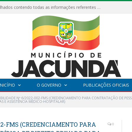
Relatórios Detalhados contendo todas as informações referentes a execução de recursos destinados ao fomento de projetos culturais no Município de Jacundá entre os anos de 2022 ao presente ano de 2026.
NICÍPIO
O GOVERNO
PUBLICAÇÕES OFICIAIS
GIBILIDADE Nº 6/2022-002-FMS (CREDENCIAMENTO PARA CONTRATAÇÃO DE PESS
VAS E ASSISTÊNCIA MÉDICO-HOSPITALAR)
-002-FMS (CREDENCIAMENTO PARA
0