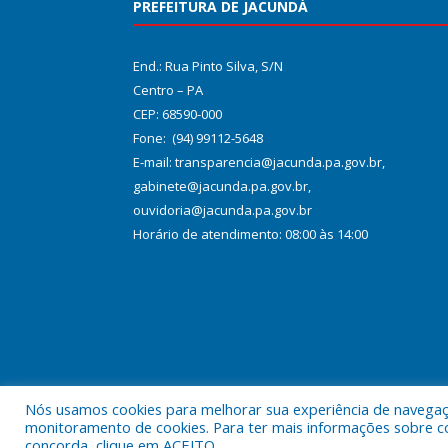
PREFEITURA DE JACUNDÁ
End.: Rua Pinto Silva, S/N
Centro – PA
CEP: 68590-000
Fone: (94) 99112-5648
E-mail: transparencia@jacunda.pa.gov.br,
gabinete@jacunda.pa.gov.br,
ouvidoria@jacunda.pa.gov.br
Horário de atendimento: 08:00 às 14:00
Nós usamos cookies para melhorar sua experiência de navegação
Todos os direitos reservados a Prefeitura Municipa
monitoramento de cookies. Para ter mais informações sobre como
concorda, clique em ACEITO.