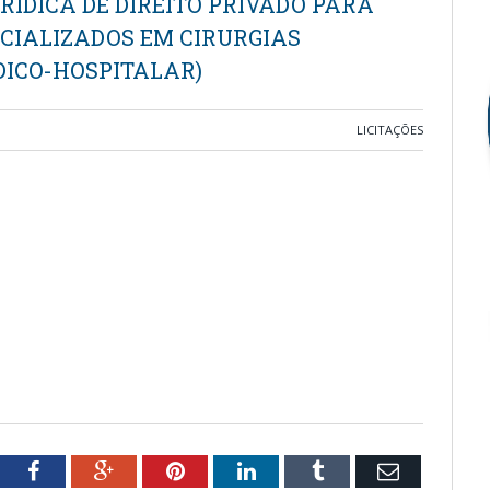
ÍDICA DE DIREITO PRIVADO PARA
ECIALIZADOS EM CIRURGIAS
DICO-HOSPITALAR)
LICITAÇÕES
tter
Facebook
Google+
Pinterest
LinkedIn
Tumblr
Email