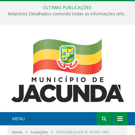
ÚLTIMAS PUBLICAÇÕES:
Relatórios Detalhados contendo todas as informações referentes a execução de recursos destinados ao fomento de projetos culturais no Município de Jacundá entre os anos de 2022 ao presente ano de 2026.
MENU
»
»
Home
Licitações
INEXIGIBILIDADE Nº 6/2021-003