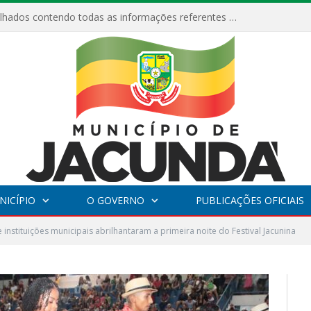
Relatórios Detalhados contendo todas as informações referentes a execução de recursos destinados ao fomento de projetos culturais no Município de Jacundá entre os anos de 2022 ao presente ano de 2026.
NICÍPIO
O GOVERNO
PUBLICAÇÕES OFICIAIS
e instituições municipais abrilhantaram a primeira noite do Festival Jacunina