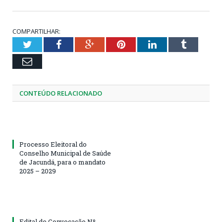
COMPARTILHAR:
Twitter
Facebook
Google+
Pinterest
LinkedIn
Tumblr
Email
CONTEÚDO RELACIONADO
Processo Eleitoral do
Conselho Municipal de Saúde
de Jacundá, para o mandato
2025 – 2029
Edital de Convocação Nº