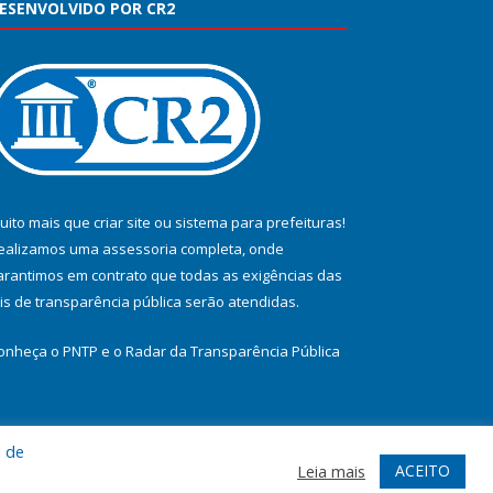
ESENVOLVIDO POR CR2
uito mais que
criar site
ou
sistema para prefeituras
!
ealizamos uma
assessoria
completa, onde
arantimos em contrato que todas as exigências das
eis de transparência pública
serão atendidas.
onheça o
PNTP
e o
Radar da Transparência Pública
a de
te
Acessar Área Administrativa
Acessar Webmail
ACEITO
Leia mais