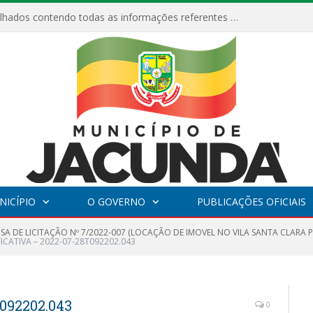
Relatórios Detalhados contendo todas as informações referentes a execução de recursos destinados ao fomento de projetos culturais no Município de Jacundá entre os anos de 2022 ao presente ano de 2026.
NICÍPIO
O GOVERNO
PUBLICAÇÕES OFICIAIS
NSA DE LICITAÇÃO Nº 7/2022-007 (LOCAÇÃO DE IMOVEL NO VILA SANTA CLAR
FICATIVA – 2022-07-28T092202.043
092202.043
0