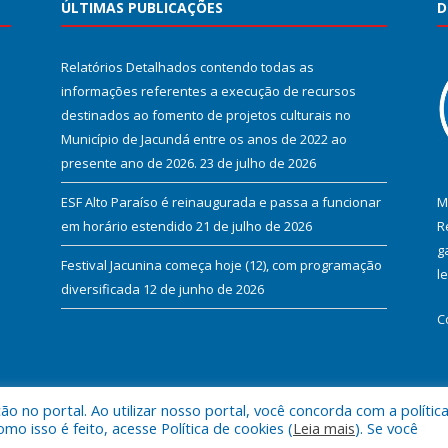
ÚLTIMAS PUBLICAÇÕES
D
Relatórios Detalhados contendo todas as
informações referentes a execução de recursos
destinados ao fomento de projetos culturais no
Município de Jacundá entre os anos de 2022 ao
presente ano de 2026.
23 de julho de 2026
ESF Alto Paraíso é reinaugurada e passa a funcionar
M
em horário estendido
21 de julho de 2026
R
g
Festival Jacunina começa hoje (12), com programação
l
diversificada
12 de junho de 2026
C
 no portal. Ao utilizar nosso portal, você concorda com a polític
l de Jacundá.
Mapa do Si
 isso é feito, acesse Política de cookies (
Leia mais
). Se você