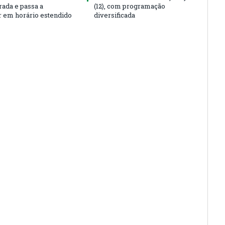
rada e passa a
(12), com programação
r em horário estendido
diversificada