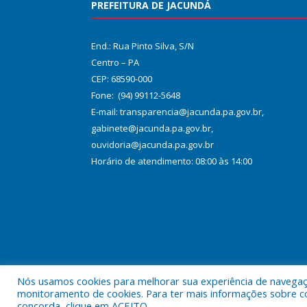
PREFEITURA DE JACUNDÁ
End.: Rua Pinto Silva, S/N
Centro – PA
CEP: 68590-000
Fone: (94) 99112-5648
E-mail: transparencia@jacunda.pa.gov.br,
gabinete@jacunda.pa.gov.br,
ouvidoria@jacunda.pa.gov.br
Horário de atendimento: 08:00 às 14:00
Nós usamos cookies para melhorar sua experiência de navegação
Todos os direitos reservados a Prefeitura Municipa
monitoramento de cookies. Para ter mais informações sobre como
concorda, clique em ACEITO.