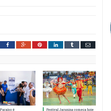
tter
Facebook
Google+
Pinterest
LinkedIn
Tumblr
Email
 Paraíso é
Festival Jacunina começa hoje