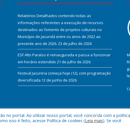
Relatórios Detalhados contendo todas as
informações referentes a execução de recursos
destinados ao fomento de projetos culturais no
Município de Jacundá entre os anos de 2022 ao
presente ano de 2026.
23 de julho de 2026
ESF Alto Paraíso é reinaugurada e passa a funcionar
M
em horário estendido
21 de julho de 2026
R
g
Festival Jacunina começa hoje (12), com programação
l
diversificada
12 de junho de 2026
C
 no portal. Ao utilizar nosso portal, você concorda com a polític
l de Jacundá.
Mapa do Si
 isso é feito, acesse Política de cookies (
Leia mais
). Se você