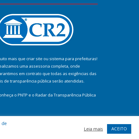
uito mais que
criar site
ou
sistema para prefeituras
!
ealizamos uma
assessoria
completa, onde
arantimos em contrato que todas as exigências das
eis de transparência pública
serão atendidas.
onheça o
PNTP
e o
Radar da Transparência Pública
a de
te
Acessar Área Administrativa
Acessar Webmail
ACEITO
Leia mais