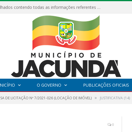
Relatórios Detalhados contendo todas as informações referentes a execução de recursos destinados ao fomento de projetos culturais no Município de Jacundá entre os anos de 2022 ao presente ano de 2026.
NICÍPIO
O GOVERNO
PUBLICAÇÕES OFICIAIS
»
SA DE LICITAÇÃO Nº 7/2021-026 (LOCAÇÃO DE IMÓVEL)
JUSTIFICATIVA (14)
0