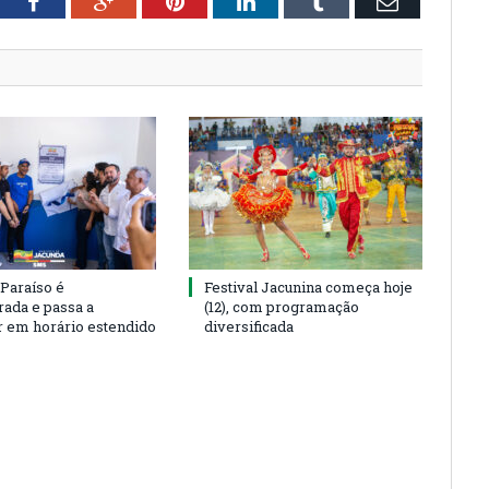
tter
Facebook
Google+
Pinterest
LinkedIn
Tumblr
Email
 Paraíso é
Festival Jacunina começa hoje
rada e passa a
(12), com programação
r em horário estendido
diversificada