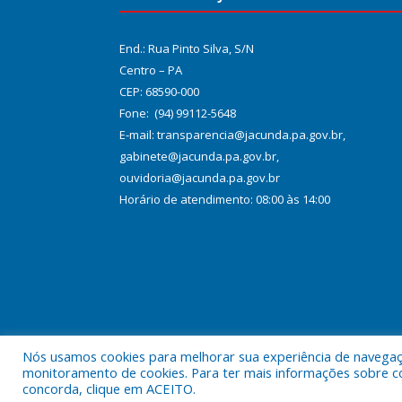
End.: Rua Pinto Silva, S/N
Centro – PA
CEP: 68590-000
Fone: (94) 99112-5648
E-mail: transparencia@jacunda.pa.gov.br,
gabinete@jacunda.pa.gov.br,
ouvidoria@jacunda.pa.gov.br
Horário de atendimento: 08:00 às 14:00
Nós usamos cookies para melhorar sua experiência de navegação
Todos os direitos reservados a Prefeitura Municipa
monitoramento de cookies. Para ter mais informações sobre como
concorda, clique em ACEITO.