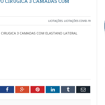
O CIRUGICA 3 CAMADAS COM
LICITAÇÕES
,
LICITAÇÕES COVID-19
 CIRUGICA 3 CAMADAS COM ELASTANO LATERAL
tter
Facebook
Google+
Pinterest
LinkedIn
Tumblr
Email