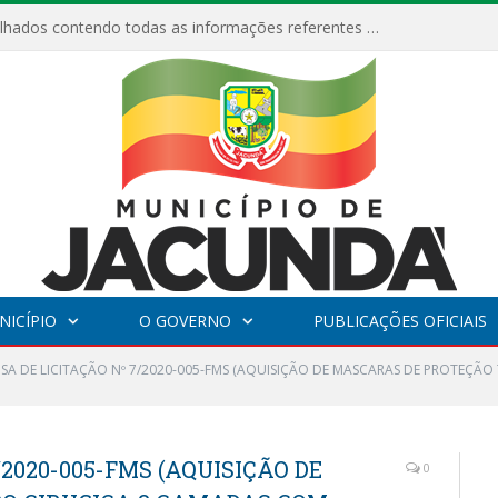
Relatórios Detalhados contendo todas as informações referentes a execução de recursos destinados ao fomento de projetos culturais no Município de Jacundá entre os anos de 2022 ao presente ano de 2026.
NICÍPIO
O GOVERNO
PUBLICAÇÕES OFICIAIS
NSA DE LICITAÇÃO Nº 7/2020-005-FMS (AQUISIÇÃO DE MASCARAS DE PROTEÇÃ
/2020-005-FMS (AQUISIÇÃO DE
0