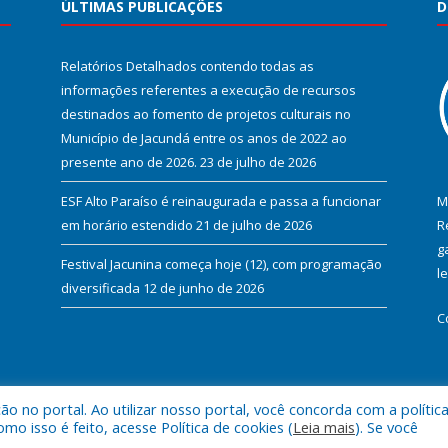
ÚLTIMAS PUBLICAÇÕES
D
Relatórios Detalhados contendo todas as
informações referentes a execução de recursos
destinados ao fomento de projetos culturais no
Município de Jacundá entre os anos de 2022 ao
presente ano de 2026.
23 de julho de 2026
ESF Alto Paraíso é reinaugurada e passa a funcionar
M
em horário estendido
21 de julho de 2026
R
g
Festival Jacunina começa hoje (12), com programação
l
diversificada
12 de junho de 2026
C
 no portal. Ao utilizar nosso portal, você concorda com a polític
l de Jacundá.
Mapa do Si
 isso é feito, acesse Política de cookies (
Leia mais
). Se você