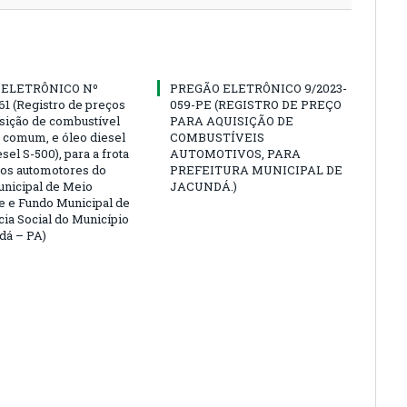
 ELETRÔNICO Nº
PREGÃO ELETRÔNICO 9/2023-
61 (Registro de preços
059-PE (REGISTRO DE PREÇO
isição de combustível
PARA AQUISIÇÃO DE
a comum, e óleo diesel
COMBUSTÍVEIS
esel S-500), para a frota
AUTOMOTIVOS, PARA
los automotores do
PREFEITURA MUNICIPAL DE
nicipal de Meio
JACUNDÁ.)
 e Fundo Municipal de
cia Social do Município
dá – PA)