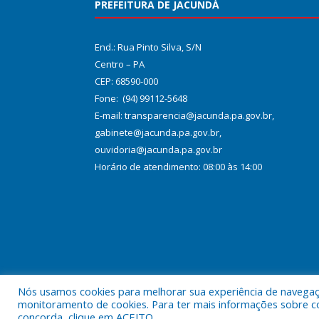
PREFEITURA DE JACUNDÁ
End.: Rua Pinto Silva, S/N
Centro – PA
CEP: 68590-000
Fone: (94) 99112-5648
E-mail: transparencia@jacunda.pa.gov.br,
gabinete@jacunda.pa.gov.br,
ouvidoria@jacunda.pa.gov.br
Horário de atendimento: 08:00 às 14:00
Nós usamos cookies para melhorar sua experiência de navegação
Todos os direitos reservados a Prefeitura Municipa
monitoramento de cookies. Para ter mais informações sobre como
concorda, clique em ACEITO.