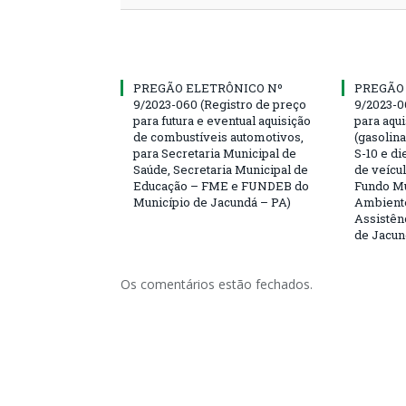
PREGÃO ELETRÔNICO Nº
PREGÃO
9/2023-060 (Registro de preço
9/2023-0
para futura e eventual aquisição
para aqu
de combustíveis automotivos,
(gasolin
para Secretaria Municipal de
S-10 e di
Saúde, Secretaria Municipal de
de veícu
Educação – FME e FUNDEB do
Fundo Mu
Município de Jacundá – PA)
Ambiente
Assistên
de Jacun
Os comentários estão fechados.