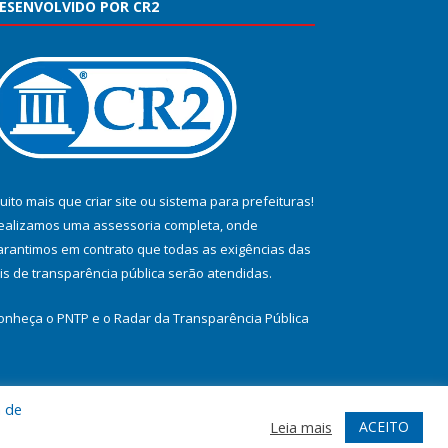
ESENVOLVIDO POR CR2
uito mais que
criar site
ou
sistema para prefeituras
!
ealizamos uma
assessoria
completa, onde
arantimos em contrato que todas as exigências das
eis de transparência pública
serão atendidas.
onheça o
PNTP
e o
Radar da Transparência Pública
a de
te
Acessar Área Administrativa
Acessar Webmail
ACEITO
Leia mais