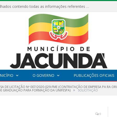
Relatórios Detalhados contendo todas as informações referentes a execução de recursos destinados ao fomento de projetos culturais no Município de Jacundá entre os anos de 2022 ao presente ano de 2026.
NICÍPIO
O GOVERNO
PUBLICAÇÕES OFICIAIS
NSA DE LICITAÇÃO Nº 007/2020-029-FME (CONTRATAÇÃO DE EMPRESA PA RA O
»
 DE GRADUAÇÃO PARA FORMAÇÃO DA UNIFESPA)
SOLICITAÇÃO
0