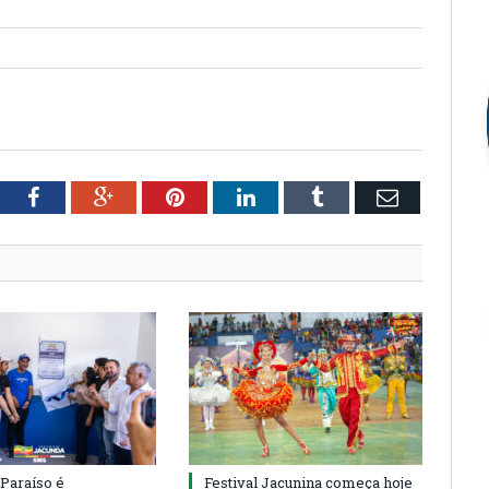
tter
Facebook
Google+
Pinterest
LinkedIn
Tumblr
Email
 Paraíso é
Festival Jacunina começa hoje