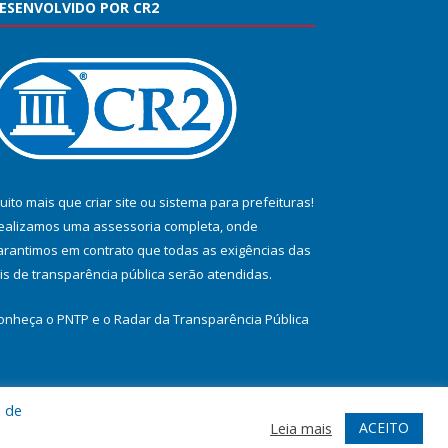
ESENVOLVIDO POR CR2
uito mais que
criar site
ou
sistema para prefeituras
!
ealizamos uma
assessoria
completa, onde
arantimos em contrato que todas as exigências das
eis de transparência pública
serão atendidas.
onheça o
PNTP
e o
Radar da Transparência Pública
a de
te
Acessar Área Administrativa
Acessar Webmail
ACEITO
Leia mais