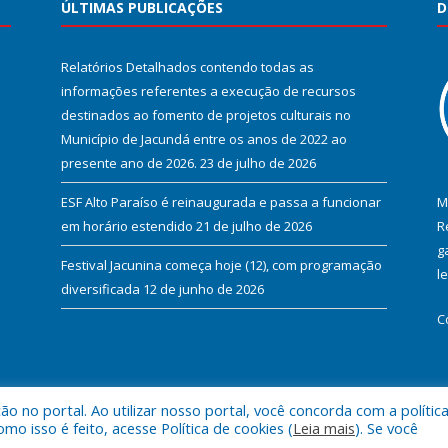
ÚLTIMAS PUBLICAÇÕES
D
Relatórios Detalhados contendo todas as
informações referentes a execução de recursos
destinados ao fomento de projetos culturais no
Município de Jacundá entre os anos de 2022 ao
presente ano de 2026.
23 de julho de 2026
ESF Alto Paraíso é reinaugurada e passa a funcionar
M
em horário estendido
21 de julho de 2026
R
g
Festival Jacunina começa hoje (12), com programação
l
diversificada
12 de junho de 2026
C
 no portal. Ao utilizar nosso portal, você concorda com a polític
l de Jacundá.
Mapa do Si
 isso é feito, acesse Política de cookies (
Leia mais
). Se você