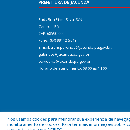
PREFEITURA DE JACUNDÁ
End.: Rua Pinto Silva, S/N
Centro – PA
CEP: 68590-000
Fone: (94) 99112-5648
E-mail: transparencia@jacunda.pa.gov.br,
gabinete@jacunda.pa.gov.br,
ouvidoria@jacunda.pa.gov.br
Horário de atendimento: 08:00 às 14:00
Nós usamos cookies para melhorar sua experiência de navegação
Todos os direitos reservados a Prefeitura Municipa
monitoramento de cookies. Para ter mais informações sobre como
concorda, clique em ACEITO.