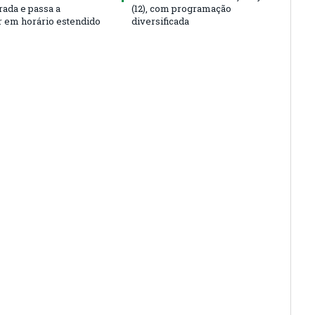
rada e passa a
(12), com programação
r em horário estendido
diversificada