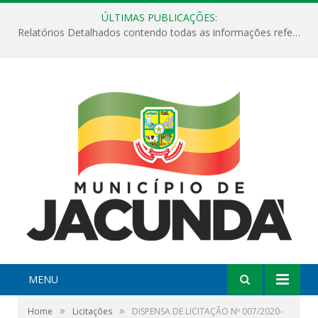
ÚLTIMAS PUBLICAÇÕES:
Relatórios Detalhados contendo todas as informações referentes a execução de recursos destinados ao fomento de projetos culturais no Município de Jacundá entre os anos de 2022 ao presente ano de 2026.
MENU
»
»
Home
Licitações
DISPENSA DE LICITAÇÃO Nº 007/2020-