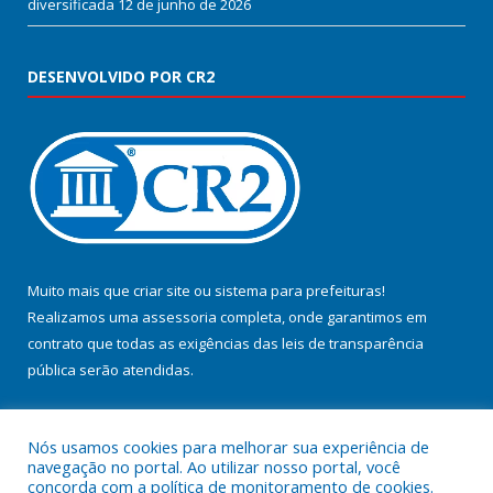
diversificada
12 de junho de 2026
DESENVOLVIDO POR CR2
Muito mais que
criar site
ou
sistema para prefeituras
!
Realizamos uma
assessoria
completa, onde garantimos em
contrato que todas as exigências das
leis de transparência
pública
serão atendidas.
Conheça o
PNTP
e o
Radar da Transparência Pública
Nós usamos cookies para melhorar sua experiência de
navegação no portal. Ao utilizar nosso portal, você
concorda com a política de monitoramento de cookies.