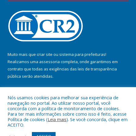
Muito mais que
criar site
ou
sistema para prefeituras
!
Realizamos uma
assessoria
completa, onde garantimos em
contrato que todas as exigências das
leis de transparência
pública
serão atendidas.
Conheça o
PNTP
e o
Radar da Transparência Pública
Nós usamos cookies para melhorar sua experiência de
navegação no portal. Ao utilizar nosso portal, você
concorda com a política de monitoramento de cookies.
Para ter mais informações sobre como isso é feito, acesse
Política de cookies (
Leia mais
). Se você concorda, clique em
Todos os direitos reservados a Prefeitura Municipal de Jacundá.
ACEITO.