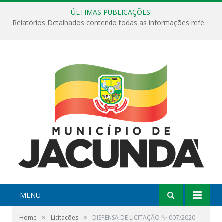
ÚLTIMAS PUBLICAÇÕES:
Relatórios Detalhados contendo todas as informações referentes a execução de recursos destinados ao fomento de projetos culturais no Município de Jacundá entre os anos de 2022 ao presente ano de 2026.
MENU
»
»
Home
Licitações
DISPENSA DE LICITAÇÃO Nº 007/2020-