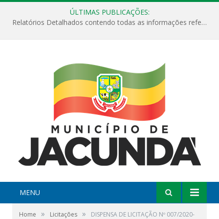
ÚLTIMAS PUBLICAÇÕES:
Relatórios Detalhados contendo todas as informações referentes a execução de recursos destinados ao fomento de projetos culturais no Município de Jacundá entre os anos de 2022 ao presente ano de 2026.
MENU
»
»
Home
Licitações
DISPENSA DE LICITAÇÃO Nº 007/2020-