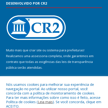
DESENVOLVIDO POR CR2
Muito mais que
criar site
ou
sistema para prefeituras
!
Realizamos uma
assessoria
completa, onde garantimos em
contrato que todas as exigências das
leis de transparência
pública
serão atendidas.
Conheça o
PNTP
e o
Radar da Transparência Pública
Nós usamos cookies para melhorar sua experiência de
navegação no portal. Ao utilizar nosso portal, você
concorda com a política de monitoramento de cookies.
Para ter mais informações sobre como isso é feito, acesse
Política de cookies (
Leia mais
). Se você concorda, clique em
Todos os direitos reservados a Prefeitura Municipal de Jacundá.
ACEITO.