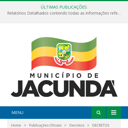
ÚLTIMAS PUBLICAÇÕES:
Relatórios Detalhados contendo todas as informações referentes a execução de recursos destinados ao fomento de projetos culturais no Município de Jacundá entre os anos de 2022 ao presente ano de 2026.
MENU
»
»
»
Home
Publicações Oficiais
Decretos
DECRETOS