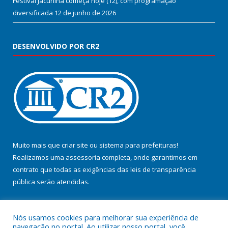
Festival Jacunina começa hoje (12), com programação
diversificada
12 de junho de 2026
DESENVOLVIDO POR CR2
Muito mais que
criar site
ou
sistema para prefeituras
!
Realizamos uma
assessoria
completa, onde garantimos em
contrato que todas as exigências das
leis de transparência
pública
serão atendidas.
Conheça o
PNTP
e o
Radar da Transparência Pública
Nós usamos cookies para melhorar sua experiência de
navegação no portal. Ao utilizar nosso portal, você