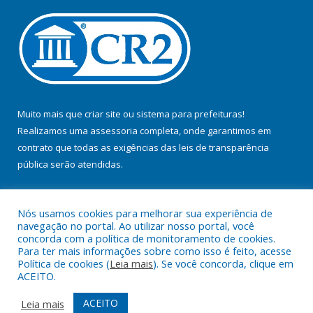
Muito mais que
criar site
ou
sistema para prefeituras
!
Realizamos uma
assessoria
completa, onde garantimos em
contrato que todas as exigências das
leis de transparência
pública
serão atendidas.
Conheça o
PNTP
e o
Radar da Transparência Pública
Nós usamos cookies para melhorar sua experiência de
navegação no portal. Ao utilizar nosso portal, você
concorda com a política de monitoramento de cookies.
Para ter mais informações sobre como isso é feito, acesse
Política de cookies (
Leia mais
). Se você concorda, clique em
Todos os direitos reservados a Prefeitura Municipal de Jacundá.
ACEITO.
Mapa do Site
Acessar Área Administrativa
ACEITO
Leia mais