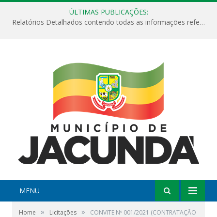
ÚLTIMAS PUBLICAÇÕES:
Relatórios Detalhados contendo todas as informações referentes a execução de recursos destinados ao fomento de projetos culturais no Município de Jacundá entre os anos de 2022 ao presente ano de 2026.
MENU
»
»
Home
Licitações
CONVITE Nº 001/2021 (CONTRATAÇÃO