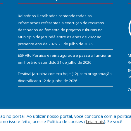
Relatórios Detalhados contendo todas as
informações referentes a execução de recursos
destinados ao fomento de projetos culturais no
Município de Jacundá entre os anos de 2022 ao
presente ano de 2026.
23 de julho de 2026
ESF Alto Paraíso é reinaugurada e passa a funcionar
M
em horário estendido
21 de julho de 2026
R
g
Festival Jacunina começa hoje (12), com programação
l
diversificada
12 de junho de 2026
C
 no portal. Ao utilizar nosso portal, você concorda com a polític
l de Jacundá.
Mapa do Si
 isso é feito, acesse Política de cookies (
Leia mais
). Se você