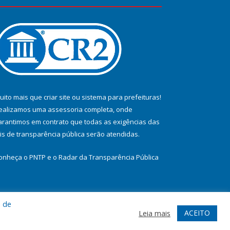
uito mais que
criar site
ou
sistema para prefeituras
!
ealizamos uma
assessoria
completa, onde
arantimos em contrato que todas as exigências das
eis de transparência pública
serão atendidas.
onheça o
PNTP
e o
Radar da Transparência Pública
a de
te
Acessar Área Administrativa
Acessar Webmail
ACEITO
Leia mais