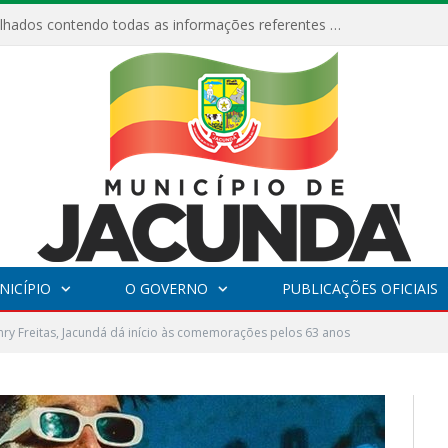
Relatórios Detalhados contendo todas as informações referentes a execução de recursos destinados ao fomento de projetos culturais no Município de Jacundá entre os anos de 2022 ao presente ano de 2026.
NICÍPIO
O GOVERNO
PUBLICAÇÕES OFICIAIS
y Freitas, Jacundá dá início às comemorações pelos 63 anos