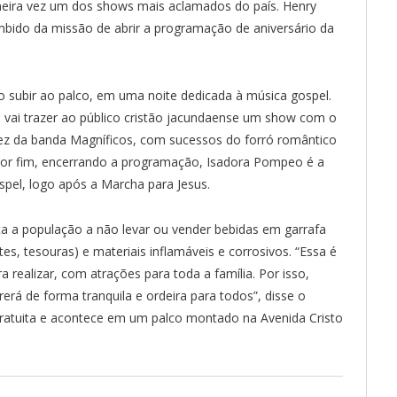
rimeira vez um dos shows mais aclamados do país. Henry
umbido da missão de abrir a programação de aniversário da
o subir ao palco, em uma noite dedicada à música gospel.
 vai trazer ao público cristão jacundaense um show com o
 vez da banda Magníficos, com sucessos do forró romântico
Por fim, encerrando a programação, Isadora Pompeo é a
spel, logo após a Marcha para Jesus.
a a população a não levar ou vender bebidas em garrafa
etes, tesouras) e materiais inflamáveis e corrosivos. “Essa é
 realizar, com atrações para toda a família. Por isso,
rá de forma tranquila e ordeira para todos”, disse o
gratuita e acontece em um palco montado na Avenida Cristo