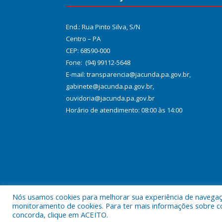
End.: Rua Pinto Silva, S/N
Centro – PA
CEP: 68590-000
Fone: (94) 99112-5648
E-mail: transparencia@jacunda.pa.gov.br,
gabinete@jacunda.pa.gov.br,
ouvidoria@jacunda.pa.gov.br
Horário de atendimento: 08:00 às 14:00
Nós usamos cookies para melhorar sua experiência de navegação
Todos os direitos reservados a Prefeitura Municipa
monitoramento de cookies. Para ter mais informações sobre como
concorda, clique em ACEITO.