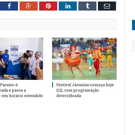
tter
Facebook
Google+
Pinterest
LinkedIn
Tumblr
Email
 Paraíso é
Festival Jacunina começa hoje
rada e passa a
(12), com programação
r em horário estendido
diversificada