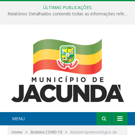
ÚLTIMAS PUBLICAÇÕES:
Relatórios Detalhados contendo todas as informações referentes a execução de recursos destinados ao fomento de projetos culturais no Município de Jacundá entre os anos de 2022 ao presente ano de 2026.
MENU
»
»
Home
Boletins COVID-19
Boletim Epidemiológico de