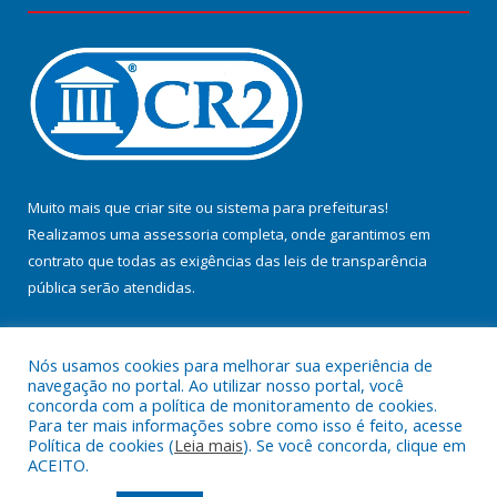
Muito mais que
criar site
ou
sistema para prefeituras
!
Realizamos uma
assessoria
completa, onde garantimos em
contrato que todas as exigências das
leis de transparência
pública
serão atendidas.
Conheça o
PNTP
e o
Radar da Transparência Pública
Nós usamos cookies para melhorar sua experiência de
navegação no portal. Ao utilizar nosso portal, você
concorda com a política de monitoramento de cookies.
Para ter mais informações sobre como isso é feito, acesse
Política de cookies (
Leia mais
). Se você concorda, clique em
Todos os direitos reservados a Prefeitura Municipal de Jacundá.
ACEITO.