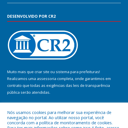
DESENVOLVIDO POR CR2
Muito mais que
criar site
ou
sistema para prefeituras
!
Realizamos uma
assessoria
completa, onde garantimos em
contrato que todas as exigências das
leis de transparência
pública
serão atendidas.
Conheça o
PNTP
e o
Radar da Transparência Pública
Nós usamos cookies para melhorar sua experiência de
navegação no portal. Ao utilizar nosso portal, você
concorda com a política de monitoramento de cookies.
Para ter mais informações sobre como isso é feito, acesse