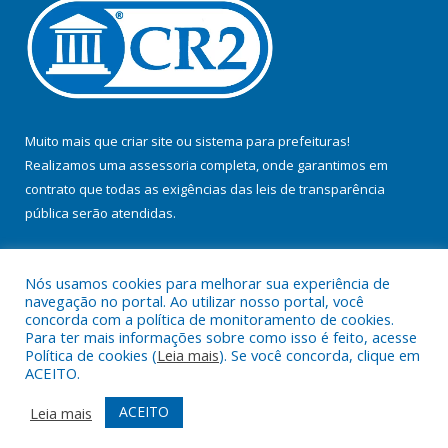
Muito mais que
criar site
ou
sistema para prefeituras
!
Realizamos uma
assessoria
completa, onde garantimos em
contrato que todas as exigências das
leis de transparência
pública
serão atendidas.
Conheça o
PNTP
e o
Radar da Transparência Pública
Nós usamos cookies para melhorar sua experiência de
navegação no portal. Ao utilizar nosso portal, você
concorda com a política de monitoramento de cookies.
Para ter mais informações sobre como isso é feito, acesse
Política de cookies (
Leia mais
). Se você concorda, clique em
Todos os direitos reservados a Prefeitura Municipal de Jacundá.
ACEITO.
Mapa do Site
Acessar Área Administrativa
ACEITO
Leia mais
Acessar Webmail