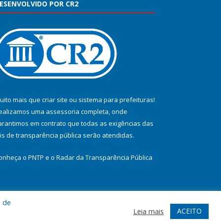
ESENVOLVIDO POR CR2
uito mais que
criar site
ou
sistema para prefeituras
!
ealizamos uma
assessoria
completa, onde
arantimos em contrato que todas as exigências das
eis de transparência pública
serão atendidas.
onheça o
PNTP
e o
Radar da Transparência Pública
a de
te
Acessar Área Administrativa
Acessar Webmail
ACEITO
Leia mais