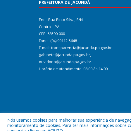
PREFEITURA DE JACUNDÁ
End.: Rua Pinto Silva, S/N
Centro – PA
CEP: 68590-000
Fone: (94) 99112-5648
E-mail: transparencia@jacunda.pa.gov.br,
gabinete@jacunda.pa.gov.br,
ouvidoria@jacunda.pa.gov.br
Horário de atendimento: 08:00 às 14:00
Nós usamos cookies para melhorar sua experiência de navegação
Todos os direitos reservados a Prefeitura Municipa
monitoramento de cookies. Para ter mais informações sobre como
concorda, clique em ACEITO.