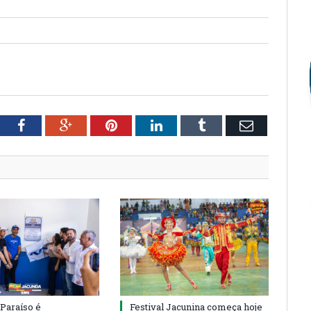
tter
Facebook
Google+
Pinterest
LinkedIn
Tumblr
Email
 Paraíso é
Festival Jacunina começa hoje