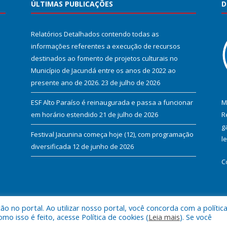
ÚLTIMAS PUBLICAÇÕES
D
Relatórios Detalhados contendo todas as
informações referentes a execução de recursos
destinados ao fomento de projetos culturais no
Município de Jacundá entre os anos de 2022 ao
presente ano de 2026.
23 de julho de 2026
ESF Alto Paraíso é reinaugurada e passa a funcionar
M
em horário estendido
21 de julho de 2026
R
g
Festival Jacunina começa hoje (12), com programação
l
diversificada
12 de junho de 2026
C
 no portal. Ao utilizar nosso portal, você concorda com a polític
l de Jacundá.
Mapa do Si
 isso é feito, acesse Política de cookies (
Leia mais
). Se você