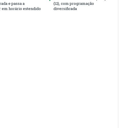
rada e passa a
(12), com programação
r em horário estendido
diversificada