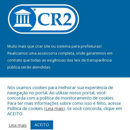
Muito mais que
criar site
ou
sistema para prefeituras
!
Realizamos uma
assessoria
completa, onde garantimos em
contrato que todas as exigências das
leis de transparência
pública
serão atendidas.
Conheça o
PNTP
e o
Radar da Transparência Pública
Nós usamos cookies para melhorar sua experiência de
navegação no portal. Ao utilizar nosso portal, você
concorda com a política de monitoramento de cookies.
Para ter mais informações sobre como isso é feito, acesse
Política de cookies (
Leia mais
). Se você concorda, clique em
Todos os direitos reservados a Prefeitura Municipal de Jacundá.
ACEITO.
Mapa do Site
Acessar Área Administrativa
ACEITO
Leia mais
Acessar Webmail