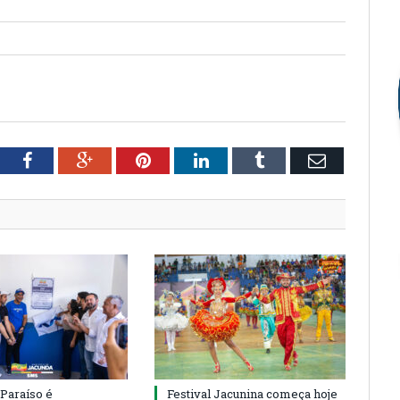
tter
Facebook
Google+
Pinterest
LinkedIn
Tumblr
Email
 Paraíso é
Festival Jacunina começa hoje