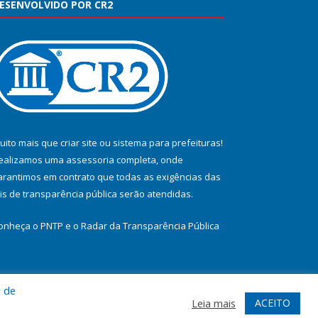
ESENVOLVIDO POR CR2
uito mais que
criar site
ou
sistema para prefeituras
!
ealizamos uma
assessoria
completa, onde
arantimos em contrato que todas as exigências das
eis de transparência pública
serão atendidas.
onheça o
PNTP
e o
Radar da Transparência Pública
a de
te
Acessar Área Administrativa
Acessar Webmail
ACEITO
Leia mais