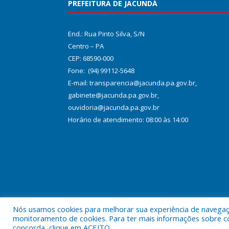
PREFEITURA DE JACUNDÁ
End.: Rua Pinto Silva, S/N
Centro – PA
CEP: 68590-000
Fone: (94) 99112-5648
E-mail: transparencia@jacunda.pa.gov.br,
gabinete@jacunda.pa.gov.br,
ouvidoria@jacunda.pa.gov.br
Horário de atendimento: 08:00 às 14:00
Nós usamos cookies para melhorar sua experiência de navegação
Todos os direitos reservados a Prefeitura Municipa
monitoramento de cookies. Para ter mais informações sobre como
concorda, clique em ACEITO.