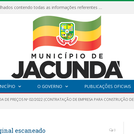
Relatórios Detalhados contendo todas as informações referentes a execução de recursos destinados ao fomento de projetos culturais no Município de Jacundá entre os anos de 2022 ao presente ano de 2026.
NICÍPIO
O GOVERNO
PUBLICAÇÕES OFICIAIS
A DE PREÇOS Nº 02/2022 (CONTRATAÇÃO DE EMPRESA PARA CONSTRUÇÃO DE 
iginal escaneado
0