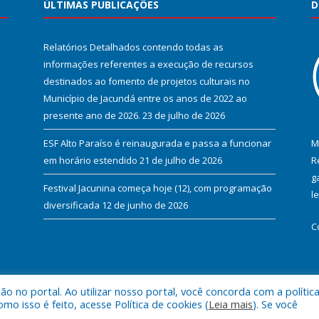
ÚLTIMAS PUBLICAÇÕES
D
Relatórios Detalhados contendo todas as
informações referentes a execução de recursos
destinados ao fomento de projetos culturais no
Município de Jacundá entre os anos de 2022 ao
presente ano de 2026.
23 de julho de 2026
ESF Alto Paraíso é reinaugurada e passa a funcionar
M
em horário estendido
21 de julho de 2026
R
g
Festival Jacunina começa hoje (12), com programação
l
diversificada
12 de junho de 2026
C
 no portal. Ao utilizar nosso portal, você concorda com a polític
l de Jacundá.
Mapa do Si
 isso é feito, acesse Política de cookies (
Leia mais
). Se você