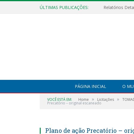
ÚLTIMAS PUBLICAÇÕES:
PÁGINA INICIAL
O MU
»
»
VOCÊ ESTÁ EM:
Home
Licitações
TOMAD
Precatório – original escaneado
Plano de ação Precatório – or