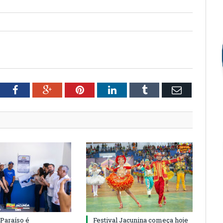
tter
Facebook
Google+
Pinterest
LinkedIn
Tumblr
Email
 Paraíso é
Festival Jacunina começa hoje