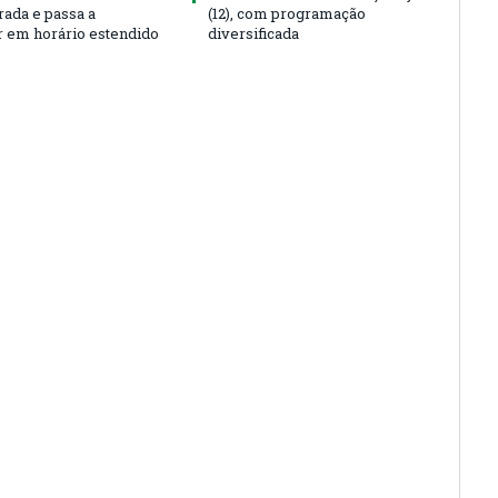
rada e passa a
(12), com programação
r em horário estendido
diversificada