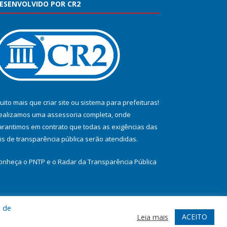
ESENVOLVIDO POR CR2
uito mais que
criar site
ou
sistema para prefeituras
!
ealizamos uma
assessoria
completa, onde
arantimos em contrato que todas as exigências das
eis de transparência pública
serão atendidas.
onheça o
PNTP
e o
Radar da Transparência Pública
a de
te
Acessar Área Administrativa
Acessar Webmail
ACEITO
Leia mais