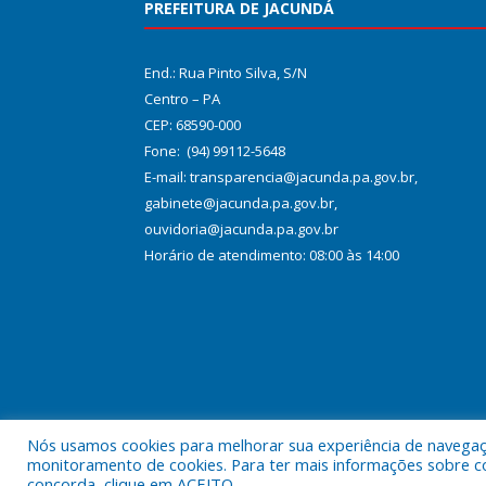
PREFEITURA DE JACUNDÁ
End.: Rua Pinto Silva, S/N
Centro – PA
CEP: 68590-000
Fone: (94) 99112-5648
E-mail: transparencia@jacunda.pa.gov.br,
gabinete@jacunda.pa.gov.br,
ouvidoria@jacunda.pa.gov.br
Horário de atendimento: 08:00 às 14:00
Nós usamos cookies para melhorar sua experiência de navegação
Todos os direitos reservados a Prefeitura Municipa
monitoramento de cookies. Para ter mais informações sobre como
concorda, clique em ACEITO.