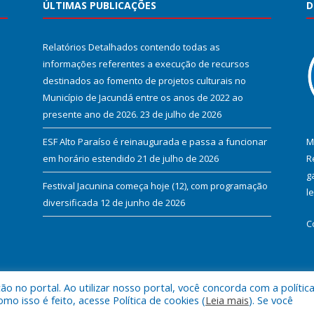
ÚLTIMAS PUBLICAÇÕES
D
Relatórios Detalhados contendo todas as
informações referentes a execução de recursos
destinados ao fomento de projetos culturais no
Município de Jacundá entre os anos de 2022 ao
presente ano de 2026.
23 de julho de 2026
ESF Alto Paraíso é reinaugurada e passa a funcionar
M
em horário estendido
21 de julho de 2026
R
g
Festival Jacunina começa hoje (12), com programação
l
diversificada
12 de junho de 2026
C
 no portal. Ao utilizar nosso portal, você concorda com a polític
l de Jacundá.
Mapa do Si
 isso é feito, acesse Política de cookies (
Leia mais
). Se você