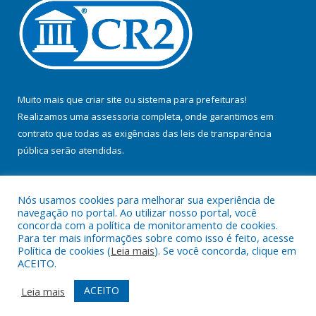
Muito mais que
criar site
ou
sistema para prefeituras
!
Realizamos uma
assessoria
completa, onde garantimos em
contrato que todas as exigências das
leis de transparência
pública
serão atendidas.
Conheça o
PNTP
e o
Radar da Transparência Pública
Nós usamos cookies para melhorar sua experiência de
navegação no portal. Ao utilizar nosso portal, você
concorda com a política de monitoramento de cookies.
Para ter mais informações sobre como isso é feito, acesse
Política de cookies (
Leia mais
). Se você concorda, clique em
Todos os direitos reservados a Prefeitura Municipal de Jacundá.
ACEITO.
Mapa do Site
Acessar Área Administrativa
ACEITO
Leia mais
Acessar Webmail