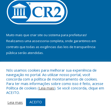
Muito mais que
criar site
ou
sistema para prefeituras
!
Realizamos uma
assessoria
completa, onde garantimos em
contrato que todas as exigências das
leis de transparência
pública
serão atendidas.
Conheça o
PNTP
e o
Radar da Transparência Pública
Nós usamos cookies para melhorar sua experiência de
navegação no portal. Ao utilizar nosso portal, você
concorda com a política de monitoramento de cookies.
Para ter mais informações sobre como isso é feito, acesse
Política de cookies (
Leia mais
). Se você concorda, clique em
Todos os direitos reservados a Prefeitura Municipal de Jacundá.
ACEITO.
Mapa do Site
Acessar Área Administrativa
ACEITO
Leia mais
Acessar Webmail