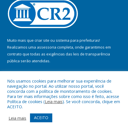
Muito mais que
criar site
ou
sistema para prefeituras
!
Realizamos uma
assessoria
completa, onde garantimos em
contrato que todas as exigências das
leis de transparência
pública
serão atendidas.
Conheça o
PNTP
e o
Radar da Transparência Pública
Nós usamos cookies para melhorar sua experiência de
navegação no portal. Ao utilizar nosso portal, você
concorda com a política de monitoramento de cookies.
Para ter mais informações sobre como isso é feito, acesse
Política de cookies (
Leia mais
). Se você concorda, clique em
Todos os direitos reservados a Prefeitura Municipal de Jacundá.
ACEITO.
Mapa do Site
Acessar Área Administrativa
ACEITO
Leia mais
Acessar Webmail