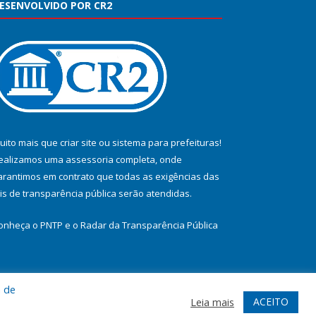
ESENVOLVIDO POR CR2
uito mais que
criar site
ou
sistema para prefeituras
!
ealizamos uma
assessoria
completa, onde
arantimos em contrato que todas as exigências das
eis de transparência pública
serão atendidas.
onheça o
PNTP
e o
Radar da Transparência Pública
a de
te
Acessar Área Administrativa
Acessar Webmail
ACEITO
Leia mais