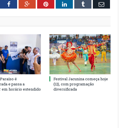
tter
Facebook
Google+
Pinterest
LinkedIn
Tumblr
Email
 Paraíso é
Festival Jacunina começa hoje
rada e passa a
(12), com programação
r em horário estendido
diversificada