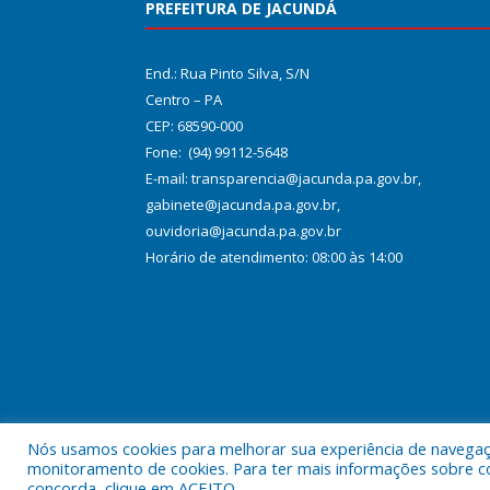
PREFEITURA DE JACUNDÁ
End.: Rua Pinto Silva, S/N
Centro – PA
CEP: 68590-000
Fone: (94) 99112-5648
E-mail: transparencia@jacunda.pa.gov.br,
gabinete@jacunda.pa.gov.br,
ouvidoria@jacunda.pa.gov.br
Horário de atendimento: 08:00 às 14:00
Nós usamos cookies para melhorar sua experiência de navegação
Todos os direitos reservados a Prefeitura Municipa
monitoramento de cookies. Para ter mais informações sobre como
concorda, clique em ACEITO.