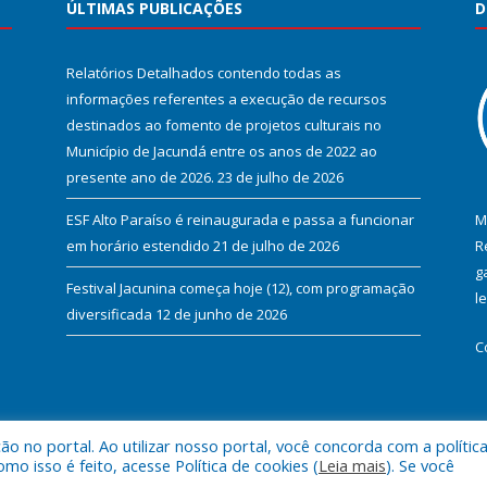
ÚLTIMAS PUBLICAÇÕES
D
Relatórios Detalhados contendo todas as
informações referentes a execução de recursos
destinados ao fomento de projetos culturais no
Município de Jacundá entre os anos de 2022 ao
presente ano de 2026.
23 de julho de 2026
ESF Alto Paraíso é reinaugurada e passa a funcionar
M
em horário estendido
21 de julho de 2026
R
g
Festival Jacunina começa hoje (12), com programação
l
diversificada
12 de junho de 2026
C
 no portal. Ao utilizar nosso portal, você concorda com a polític
l de Jacundá.
Mapa do Si
 isso é feito, acesse Política de cookies (
Leia mais
). Se você