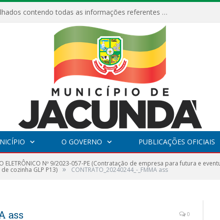
Relatórios Detalhados contendo todas as informações referentes a execução de recursos destinados ao fomento de projetos culturais no Município de Jacundá entre os anos de 2022 ao presente ano de 2026.
NICÍPIO
O GOVERNO
PUBLICAÇÕES OFICIAIS
 ELETRÔNICO Nº 9/2023-057-PE (Contratação de empresa para futura e eventua
»
s de cozinha GLP P13)
CONTRATO_20240244_-_FMMA ass
 ass
0