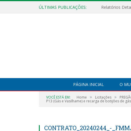
ÚLTIMAS PUBLICAÇÕES:
PÁGINA INICIAL
O MU
»
»
VOCÊ ESTÁ EM:
Home
Licitações
PREGÃO
P13 (Gás e Vasilhame) e recarga de botijões de gá
CONTRATO_20240244_-_FMMA