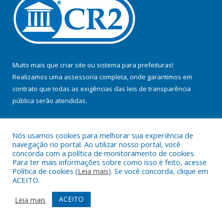
Muito mais que
criar site
ou
sistema para prefeituras
!
Realizamos uma
assessoria
completa, onde garantimos em
contrato que todas as exigências das
leis de transparência
pública
serão atendidas.
Conheça o
PNTP
e o
Radar da Transparência Pública
Nós usamos cookies para melhorar sua experiência de
navegação no portal. Ao utilizar nosso portal, você
concorda com a política de monitoramento de cookies.
Para ter mais informações sobre como isso é feito, acesse
Política de cookies (
Leia mais
). Se você concorda, clique em
Todos os direitos reservados a Prefeitura Municipal de Jacundá.
ACEITO.
Mapa do Site
Acessar Área Administrativa
ACEITO
Leia mais
Acessar Webmail