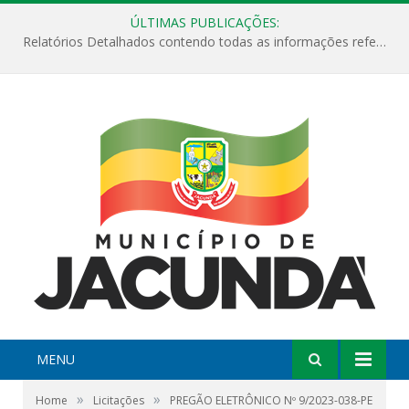
ÚLTIMAS PUBLICAÇÕES:
Relatórios Detalhados contendo todas as informações referentes a execução de recursos destinados ao fomento de projetos culturais no Município de Jacundá entre os anos de 2022 ao presente ano de 2026.
MENU
»
»
Home
Licitações
PREGÃO ELETRÔNICO Nº 9/2023-038-PE